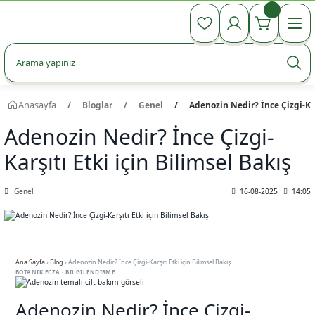
990 TL Üzeri Ücretsiz Kargo
990 TL Üzeri Ücretsiz Kargo
990 TL Üzeri Ücretsiz Kargo
Anasayfa
Bloglar
Genel
Adenozin Nedir? İnce Çizgi-Kar
Adenozin Nedir? İnce Çizgi-
Karşıtı Etki için Bilimsel Bakış
Genel
16-08-2025
14:05
Ana Sayfa
›
Blog
›
Adenozin Nedir? İnce Çizgi-Karşıtı Etki için Bilimsel Bakış
BOTANIK ECZA · BILGILENDIRME
Adenozin Nedir? İnce Çizgi-