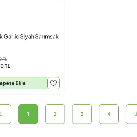
 Garlic Siyah Sarımsak
0 TL
0 TL
epete Ekle
1
2
3
4