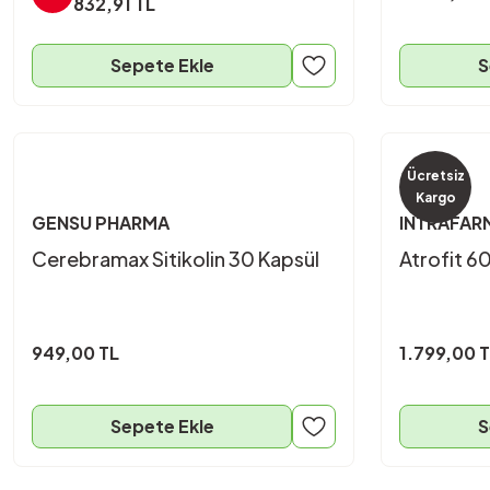
832,91 TL
Sepete Ekle
S
Ücretsiz
Kargo
GENSU PHARMA
INTRAFAR
Cerebramax Sitikolin 30 Kapsül
Atrofit 6
949,00 TL
1.799,00 
Sepete Ekle
S