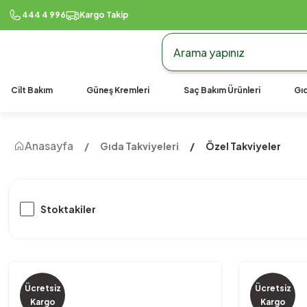
444 4 996
Kargo Takip
Cilt Bakım
Güneş Kremleri
Saç Bakım Ürünleri
Gıd
Anasayfa
Gıda Takviyeleri
Özel Takviyeler
Stoktakiler
Ücretsiz
Ücretsiz
Yeni
Kargo
Kargo