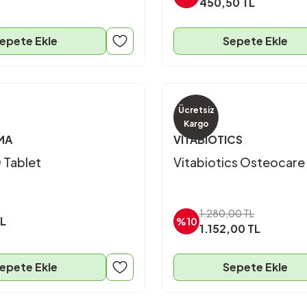
450,50 TL
epete Ekle
Sepete Ekle
Ücretsiz
Kargo
MA
VITABIOTICS
0 Tablet
Vitabiotics Osteocare
1.280,00 TL
TL
%10
1.152,00 TL
epete Ekle
Sepete Ekle