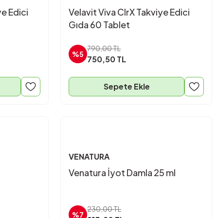
ye Edici
Velavit Viva ClrX Takviye Edici
Gıda 60 Tablet
790,00 TL
%5
750,50 TL
Sepete Ekle
VENATURA
Venatura İyot Damla 25 ml
230,00 TL
%7