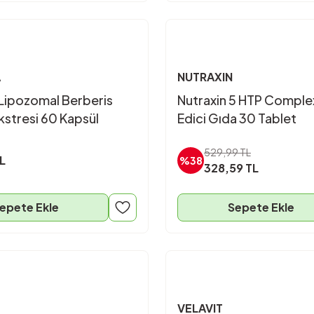
A
NUTRAXIN
Lipozomal Berberis
Nutraxin 5 HTP Comple
kstresi 60 Kapsül
Edici Gıda 30 Tablet
529,99 TL
L
%38
328,59 TL
epete Ekle
Sepete Ekle
VELAVIT