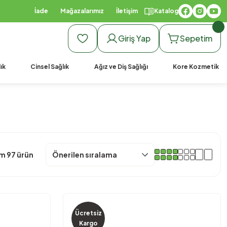
İade
Mağazalarımız
İletişim
Katalog
Giriş Yap
Sepetim
ık
Cinsel Sağlık
Ağız ve Diş Sağlığı
Kore Kozmetik
m 97 ürün
Ücretsiz
Kargo