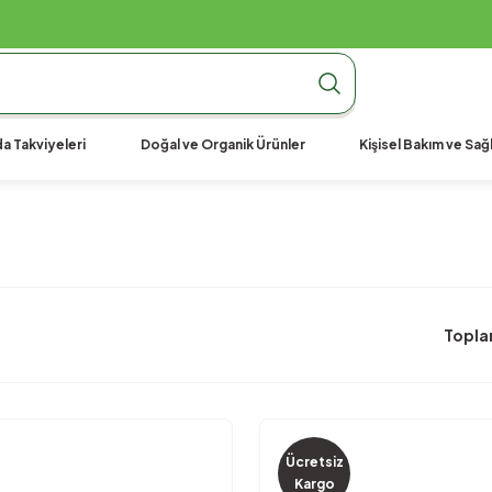
990 TL Üzeri Ücretsiz Kargo
990 TL Üzeri Ücretsiz Kargo
990 TL Üzeri Ücretsiz Kargo
a Takviyeleri
Doğal ve Organik Ürünler
Kişisel Bakım ve Sağl
Topla
Ücretsiz
Kargo