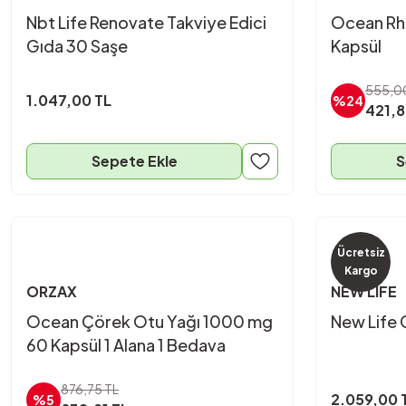
Nbt Life Renovate Takviye Edici
Ocean Rh
Gıda 30 Saşe
Kapsül
555,0
1.047,00 TL
%24
421,8
Sepete Ekle
S
Ücretsiz
Kargo
ORZAX
NEW LIFE
Ocean Çörek Otu Yağı 1000 mg
New Life 
60 Kapsül 1 Alana 1 Bedava
876,75 TL
2.059,00 
%5