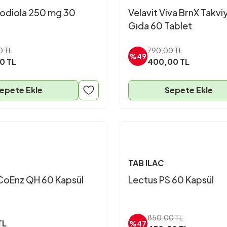
odiola 250 mg 30
Velavit Viva BrnX Takvi
Gıda 60 Tablet
0 TL
790,00 TL
%49
0 TL
400,00 TL
epete Ekle
Sepete Ekle
TAB ILAC
CoEnz QH 60 Kapsül
Lectus PS 60 Kapsül
850,00 TL
TL
%47