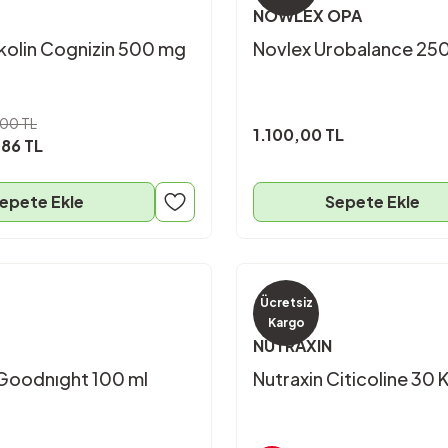
NOWLEX OPA
ikolin Cognizin 500 mg
Novlex Urobalance 250
00 TL
1.100,00 TL
,86 TL
epete Ekle
Sepete Ekle
Ücretsiz
Kargo
NUTRAXIN
 Goodnıght 100 ml
Nutraxin Citicoline 30 