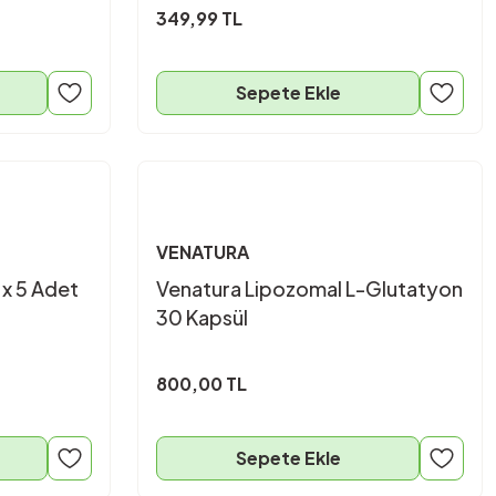
349,99 TL
Sepete Ekle
VENATURA
 x 5 Adet
Venatura Lipozomal L-Glutatyon
30 Kapsül
800,00 TL
Sepete Ekle