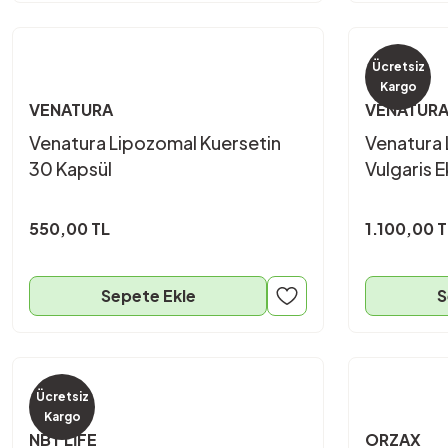
Ücretsiz
Kargo
VENATURA
VENATUR
Venatura Lipozomal Kuersetin
Venatura 
30 Kapsül
Vulgaris E
550,00 TL
1.100,00 T
Sepete Ekle
S
Ücretsiz
Kargo
NBT LİFE
ORZAX