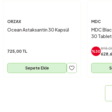
ORZAX
MDC
Ocean Astaksantin 30 Kapsül
MDC Black
30 Tablet
898,0
725,00 TL
%30
628,6
Sepete Ekle
S