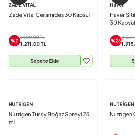
ZADE VITAL
Haver
Zade Vital Ceramides 30 Kapsül
Haver Sit
30 Kapsül
1.300,00 TL
2.589,
%7
%26
1.211,00 TL
1.915
Sepete Ekle
S
NUTRİGEN
NUTRİGEN
Nutrigen Tussy Boğaz Spreyi 25
Nutrıgen
ml