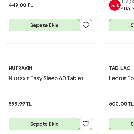
448,0
449,00 TL
%10
403,2
Sepete Ekle
S
NUTRAXIN
TAB ILAC
Nutraxin Easy Sleep 60 Tablet
Lectus Fo
599,99 TL
600,00 TL
Sepete Ekle
S