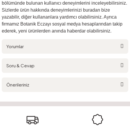
bölümünde bulunan kullanıcı deneyimlerini inceleyebilirsiniz.
Sizlerde ürün hakkında deneyimlerinizi buradan bize
yazabilir, diğer kullananlara yardımcı olabilirsiniz. Ayrıca
firmamız Botanik Eczayı sosyal medya hesaplarından takip
ederek, yeni ürünlerden anında haberdar olabilirsiniz.
Yorumlar
Soru & Cevap
Bu ürüne ilk yorumu siz yapın!
Önerileriniz
Yorum Yaz
Ürün hakkında henüz soru sorulmamış.
Bu ürünün fiyat bilgisi, resim, ürün açıklamalarında ve diğer konularda
yetersiz gördüğünüz noktaları öneri formunu kullanarak tarafımıza
Soru Sor
iletebilirsiniz.
Görüş ve önerileriniz için teşekkür ederiz.