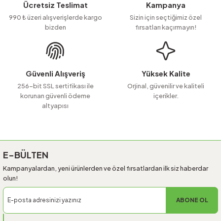
Ürün resmi kalitesiz, bozuk veya görüntülenemiyor.
Ücretsiz Teslimat
Kampanya
Ürün açıklamasında eksik bilgiler bulunuyor.
990 ₺ üzeri alışverişlerde kargo
Sizin için seçtiğimiz özel
bizden
fırsatları kaçırmayın!
Ürün bilgilerinde hatalar bulunuyor.
Ürün fiyatı diğer sitelerden daha pahalı.
Bu ürüne benzer farklı alternatifler olmalı.
Güvenli Alışveriş
Yüksek Kalite
256-bit SSL sertifikası ile
Orjinal, güvenilir ve kaliteli
korunan güvenli ödeme
içerikler.
altyapısı
Gönder
E-BÜLTEN
Kampanyalardan, yeni ürünlerden ve özel fırsatlardan ilk siz haberdar
olun!
ABONE OL