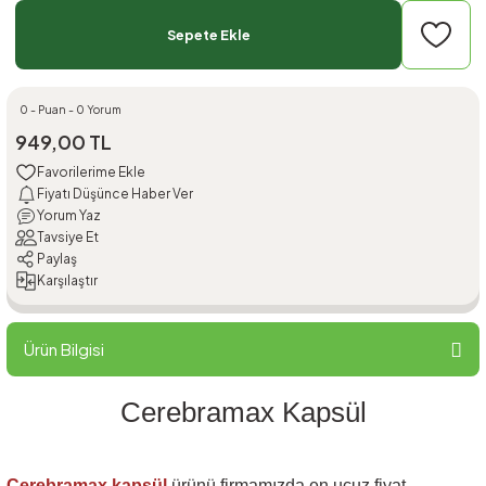
Sepete Ekle
0 - Puan - 0 Yorum
949,00 TL
Fiyatı Düşünce Haber Ver
Yorum Yaz
Tavsiye Et
Paylaş
Karşılaştır
Ürün Bilgisi
Cerebramax Kapsül
Cerebramax kapsül
ürünü firmamızda en ucuz fiyat