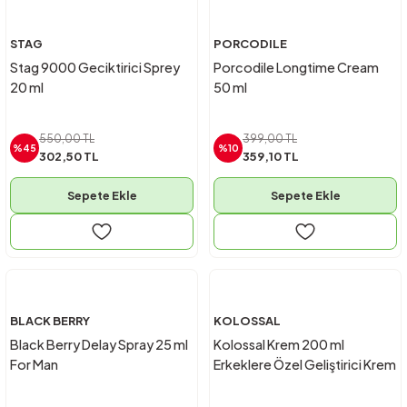
STAG
PORCODILE
Stag 9000 Geciktirici Sprey
Porcodile Longtime Cream
20 ml
50 ml
550,00 TL
399,00 TL
%45
%10
302,50 TL
359,10 TL
Sepete Ekle
Sepete Ekle
BLACK BERRY
KOLOSSAL
Black Berry Delay Spray 25 ml
Kolossal Krem 200 ml
For Man
Erkeklere Özel Geliştirici Krem