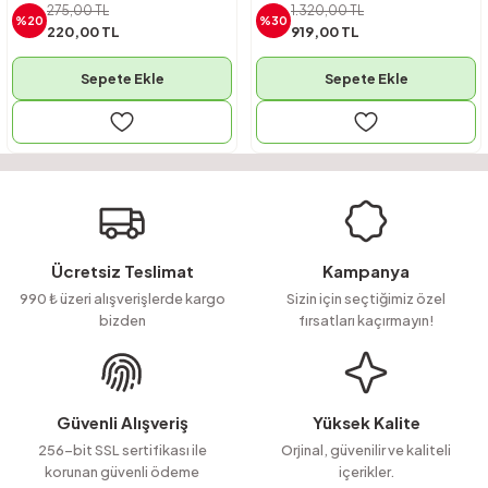
275,00 TL
1.320,00 TL
%20
%30
220,00 TL
919,00 TL
Sepete Ekle
Sepete Ekle
Ücretsiz Teslimat
Kampanya
990 ₺ üzeri alışverişlerde kargo
Sizin için seçtiğimiz özel
bizden
fırsatları kaçırmayın!
Güvenli Alışveriş
Yüksek Kalite
256-bit SSL sertifikası ile
Orjinal, güvenilir ve kaliteli
korunan güvenli ödeme
içerikler.