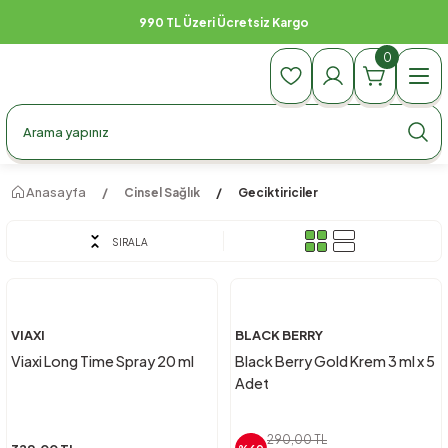
990 TL Üzeri Ücretsiz Kargo
0
Anasayfa
Cinsel Sağlık
Geciktiriciler
SIRALA
VIAXI
BLACK BERRY
Viaxi Long Time Spray 20 ml
Black Berry Gold Krem 3 ml x 5
Adet
290,00 TL