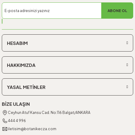
ABONE OL
HESABIM
HAKKIMIZDA
YASAL METİNLER
BİZE ULAŞIN
Ceyhun Atuf Kansu Cad. No:116 Balgat/ANKARA
444 4 996
iletisim@botanikecza.com