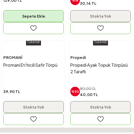
129,00 TL
%16
30,14 TL
Sepete Ekle
Stokta Yok
Tükendi
Tükendi
PROMANİ
Propedi
Promani Et İticili Safir Törpü
Propedi Ayak Topuk Törpüsü
2 Taraflı
80,00 TL
39,90 TL
%50
40,00 TL
Stokta Yok
Stokta Yok