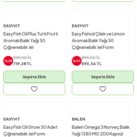
EASYVIT
EASYVIT
Easy Fish Oil Plus Tutti Frutti
Easy Fishoil Çilek ve Limon
Aromalı Balık Yağı 30
Aromalı Balık Yağı 30
Çiğnenebilir Jel
Çiğnenebilir Jel Form
999,00 TL
899,00 TL
%28
%34
719,28 TL
593,34 TL
Sepete Ekle
Sepete Ekle
EASYVIT
BALEN
Easy Fish Oil Grow 30 Adet
Balen Omega 3 Norveç Balık
Çiğnenebilir Jel Form
Yağı 1380 MG 200 Kapsül