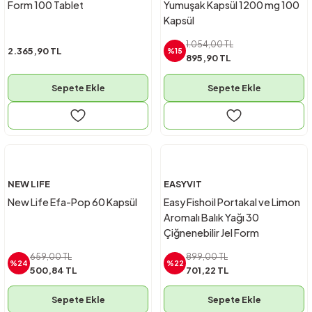
Form 100 Tablet
Yumuşak Kapsül 1200 mg 100
Kapsül
1.054,00 TL
2.365,90 TL
%15
895,90 TL
Sepete Ekle
Sepete Ekle
NEW LIFE
EASYVIT
New Life Efa-Pop 60 Kapsül
Easy Fishoil Portakal ve Limon
Aromalı Balık Yağı 30
Çiğnenebilir Jel Form
659,00 TL
899,00 TL
%24
%22
500,84 TL
701,22 TL
Sepete Ekle
Sepete Ekle