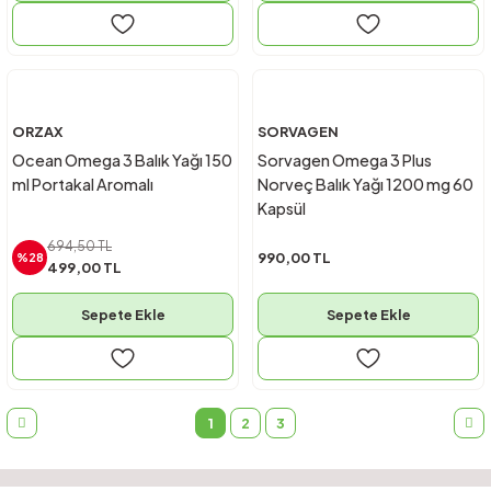
ORZAX
SORVAGEN
Ocean Omega 3 Balık Yağı 150
Sorvagen Omega 3 Plus
ml Portakal Aromalı
Norveç Balık Yağı 1200 mg 60
Kapsül
694,50 TL
990,00 TL
%28
499,00 TL
Sepete Ekle
Sepete Ekle
1
2
3