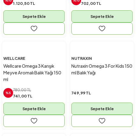
%10
%10
1.120,50 TL
702,00 TL
Sepete Ekle
Sepete Ekle
WELLCARE
NUTRAXIN
Wellcare Omega 3 Karışık
Nutraxin Omega 3 For Kids 150
Meyve Aromalı Balık Yağı 150
ml Balık Yağı
ml
780,00 TL
749,99 TL
%5
741,00 TL
Sepete Ekle
Sepete Ekle