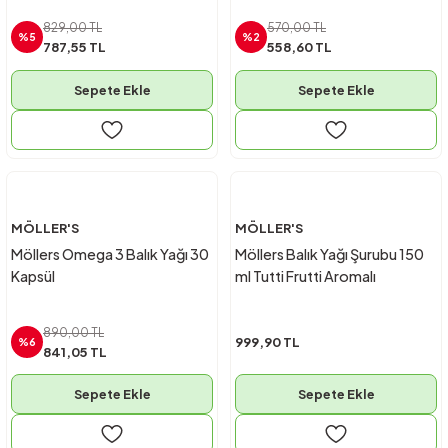
829,00 TL
570,00 TL
%5
%2
787,55 TL
558,60 TL
Sepete Ekle
Sepete Ekle
MÖLLER'S
MÖLLER'S
Möllers Omega 3 Balık Yağı 30
Möllers Balık Yağı Şurubu 150
Kapsül
ml Tutti Frutti Aromalı
890,00 TL
999,90 TL
%6
841,05 TL
Sepete Ekle
Sepete Ekle