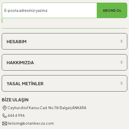
ABONE OL
HESABIM
HAKKIMIZDA
YASAL METİNLER
BİZE ULAŞIN
Ceyhun Atuf Kansu Cad. No:116 Balgat/ANKARA
444 4 996
iletisim@botanikecza.com