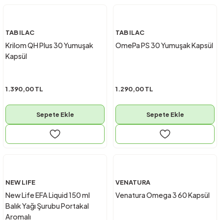
TAB ILAC
TAB ILAC
Krilom QH Plus 30 Yumuşak
OmePa PS 30 Yumuşak Kapsül
Kapsül
1.390,00 TL
1.290,00 TL
Sepete Ekle
Sepete Ekle
NEW LIFE
VENATURA
New Life EFA Liquid 150 ml
Venatura Omega 3 60 Kapsül
Balık Yağı Şurubu Portakal
Aromalı