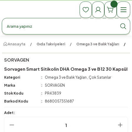
990 TL Üzeri Ücretsiz Kargo
990 TL Üzeri Ücretsiz Kargo
990 TL Üzeri Ücretsiz Kargo
Anasayfa
Gıda Takviyeleri
Omega 3 ve Balık Yağları
SORVAGEN
Sorvagen Smart Sitikolin DHA Omega 3 ve B12 30 Kapsül
Kategori
Omega 3 ve Balık Yağları
,
Çok Satanlar
Marka
SORVAGEN
Stok Kodu
PR43839
Barkod Kodu
8680057351687
Adet: