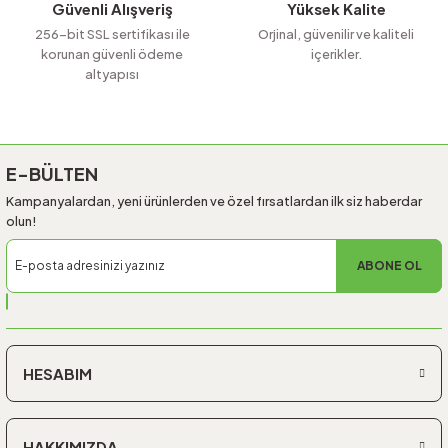
Güvenli Alışveriş
Yüksek Kalite
256-bit SSL sertifikası ile
Orjinal, güvenilir ve kaliteli
korunan güvenli ödeme
içerikler.
altyapısı
Gönder
E-BÜLTEN
Kampanyalardan, yeni ürünlerden ve özel fırsatlardan ilk siz haberdar
olun!
ABONE OL
HESABIM
HAKKIMIZDA