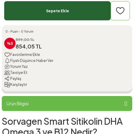
Sepete Ekle
0 - Puan - 0 Yorum
899,00 TL
%5
854,05 TL
Fiyatı Düşünce Haber Ver
Yorum Yaz
Tavsiye Et
Paylaş
Karşılaştır
Ürün Bilgisi
Sorvagen Smart Sitikolin DHA
Omega 3 ve B12 Nedir?