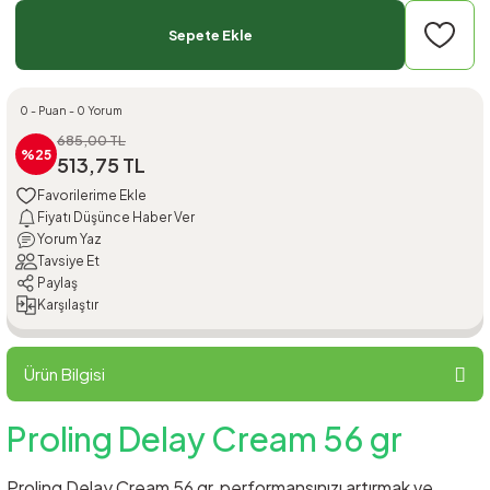
Sepete Ekle
0 - Puan - 0 Yorum
685,00 TL
%25
513,75 TL
Fiyatı Düşünce Haber Ver
Yorum Yaz
Tavsiye Et
Paylaş
Karşılaştır
Ürün Bilgisi
Proling Delay Cream 56 gr
Proling Delay Cream 56 gr, performansınızı artırmak ve