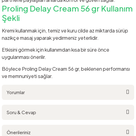
Proling Delay Cream 56 gr Kullanım
Şekli
Kremi kullanmak için, temiz ve kuru cilde az miktarda sürüp
nazikçe masaj yaparak yedirmeniz yeterlidir.
Etkisini görmek için kullanımdan kısa bir süre önce
uygulanması önerilir.
Böylece Proling Delay Cream 56 gr, beklenen performansı
ve memnuniyeti sağlar.
Yorumlar
Soru & Cevap
Bu ürüne ilk yorumu siz yapın!
Önerileriniz
Yorum Yaz