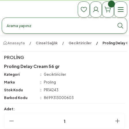
990 TL Üzeri Ücretsiz Kargo
990 TL Üzeri Ücretsiz Kargo
990 TL Üzeri Ücretsiz Kargo
Anasayfa
Cinsel Sağlık
Geciktiriciler
Proling Delay 
PROLING
Proling Delay Cream 56 gr
Kategori
Geciktiriciler
Marka
Proling
Stok Kodu
PR14243
Barkod Kodu
8699313000603
Adet: