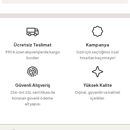
Ürün hakkında henüz soru sorulmamış.
Bu ürünün fiyat bilgisi, resim, ürün açıklamalarında ve diğer konularda
yetersiz gördüğünüz noktaları öneri formunu kullanarak tarafımıza
Soru Sor
iletebilirsiniz.
Görüş ve önerileriniz için teşekkür ederiz.
Ürün resmi kalitesiz, bozuk veya görüntülenemiyor.
Ücretsiz Teslimat
Kampanya
Ürün açıklamasında eksik bilgiler bulunuyor.
990 ₺ üzeri alışverişlerde kargo
Sizin için seçtiğimiz özel
bizden
fırsatları kaçırmayın!
Ürün bilgilerinde hatalar bulunuyor.
Ürün fiyatı diğer sitelerden daha pahalı.
Bu ürüne benzer farklı alternatifler olmalı.
Güvenli Alışveriş
Yüksek Kalite
256-bit SSL sertifikası ile
Orjinal, güvenilir ve kaliteli
korunan güvenli ödeme
içerikler.
altyapısı
Gönder