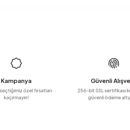
rda yetersiz gördüğünüz noktaları öneri formunu kullanarak tarafımıza ilete
Ürün hakkında henüz soru sorulmamış.
Bu ürüne ilk yorumu siz yapın!
Yorum Yaz
Soru Sor
Kampanya
Güvenli Alışve
 seçtiğimiz özel fırsatları
256-bit SSL sertifikası i
kaçırmayın!
güvenli ödeme alty
Gönder