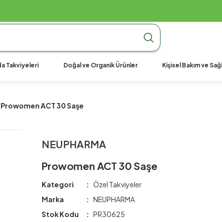
990 TL Üzeri Ücretsiz Kargo
990 TL Üzeri Ücretsiz Kargo
990 TL Üzeri Ücretsiz Kargo
a Takviyeleri
Doğal ve Organik Ürünler
Kişisel Bakım ve Sağl
Prowomen ACT 30 Saşe
NEUPHARMA
Prowomen ACT 30 Saşe
Kategori
Özel Takviyeler
Marka
NEUPHARMA
Stok Kodu
PR30625