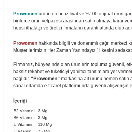
Prowomen
ürünü en ucuz fiyat ve %100 orijinal ürün gar
binlerce ürün yelpazesi arasından satın almaya karar verd
hepsi ithalatçı ve üretici firmaların garanti altında olup a
Prowomen
hakkında bilgili ve donanımlı çağrı merkezi k
Müşterilerimizin Her Zaman Yanındayız.” ilkesini sadakat
Firmamız, bünyesinde olan ürünlerin topluma güvenli, etki
haksız rekabet ve tüketiciyi yanıltıcı tanıtımlara yer ver
bağlıdır.
“Prowomen”
markasına ait ürünü hemen satın ala
sanal ortamda e-ticaret platformunda güvenli alışverişin
İçeriği
B2 Vitamini
3 Mg
B6 Vitamini
3 Mg
E Vitamini
110 Mg
C Vitamini
75 Mg