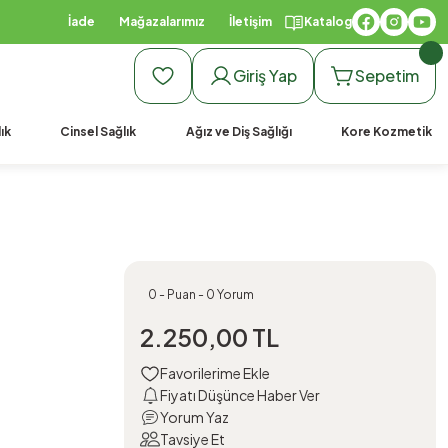
İade
Mağazalarımız
İletişim
Katalog
Giriş Yap
Sepetim
ık
Cinsel Sağlık
Ağız ve Diş Sağlığı
Kore Kozmetik
0 - Puan - 0 Yorum
2.250,00 TL
Fiyatı Düşünce Haber Ver
Yorum Yaz
Tavsiye Et