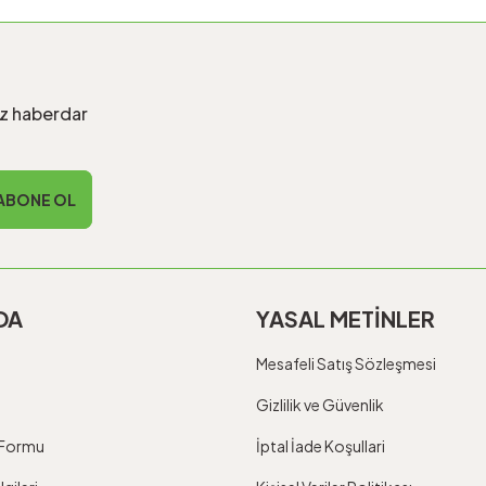
iz haberdar
ABONE OL
DA
YASAL METİNLER
Mesafeli Satış Sözleşmesi
Gizlilik ve Güvenlik
m Formu
İptal İade Koşullari