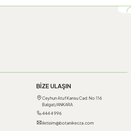
BİZE ULAŞIN
Ceyhun Atuf Kansu Cad. No:116
Balgat/ANKARA
444 4 996
iletisim@botanikecza.com