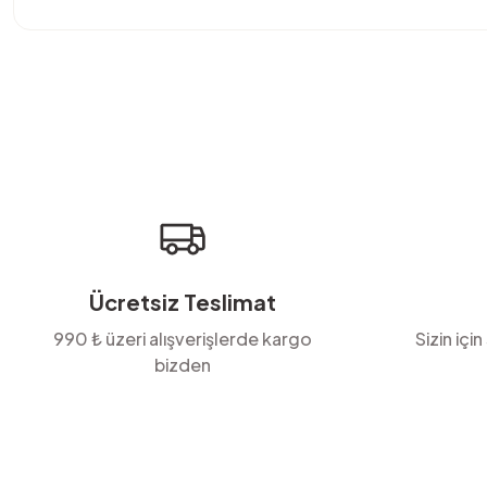
Bu ürünün fiyat bilgisi, resim, ürün açıklamalarında ve diğer konula
Görüş ve önerileriniz için teşekkür ederiz.
Ürün resmi kalitesiz, bozuk veya görüntülenemiyor.
Ürün açıklamasında eksik bilgiler bulunuyor.
Ürün bilgilerinde hatalar bulunuyor.
Ürün fiyatı diğer sitelerden daha pahalı.
Bu ürüne benzer farklı alternatifler olmalı.
Ücretsiz Teslimat
990 ₺ üzeri alışverişlerde kargo
Sizin için
bizden