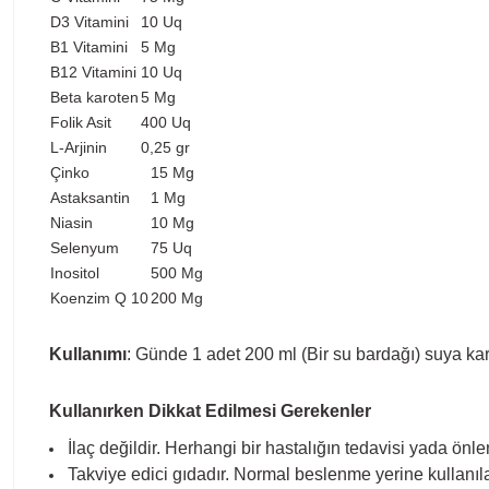
D3 Vitamini
10 Uq
B1 Vitamini
5 Mg
B12 Vitamini
10 Uq
Beta karoten
5 Mg
Folik Asit
400 Uq
L-Arjinin
0,25 gr
Çinko
15 Mg
Astaksantin
1 Mg
Niasin
10 Mg
Selenyum
75 Uq
Inositol
500 Mg
Koenzim Q 10
200 Mg
Kullanımı
: Günde 1 adet 200 ml (Bir su bardağı) suya karı
Kullanırken Dikkat Edilmesi Gerekenler
İlaç değildir. Herhangi bir hastalığın tedavisi yada önl
Takviye edici gıdadır. Normal beslenme yerine kullanı