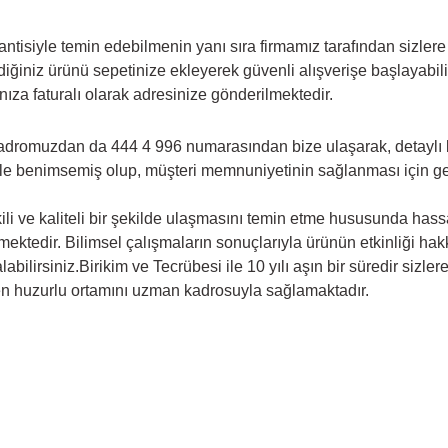
antisiyle temin edebilmenin yanı sıra firmamız tarafından sizler
iğiniz ürünü sepetinize ekleyerek güvenli alışverişe başlayabil
dınıza faturalı olarak adresinize gönderilmektedir.
adromuzdan da 444 4 996 numarasından bize ulaşarak, detaylı bil
le benimsemiş olup, müşteri memnuniyetinin sağlanması için gere
li ve kaliteli bir şekilde ulaşmasını temin etme hususunda hassas
memektedir. Bilimsel çalışmaların sonuçlarıyla ürünün etkinliği h
bilirsiniz.Birikim ve Tecrübesi ile 10 yılı aşın bir süredir sizl
 en huzurlu ortamını uzman kadrosuyla sağlamaktadır.