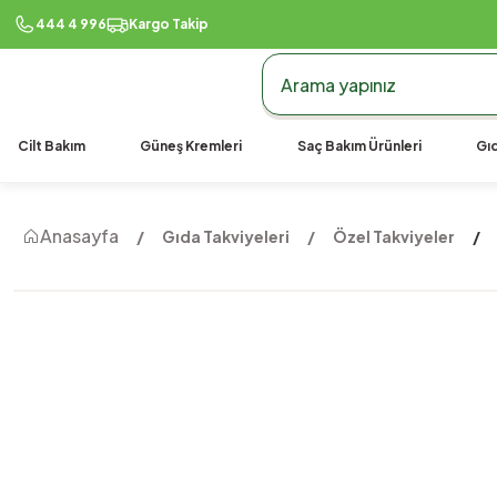
444 4 996
Kargo Takip
Cilt Bakım
Güneş Kremleri
Saç Bakım Ürünleri
Gıd
Anasayfa
Gıda Takviyeleri
Özel Takviyeler