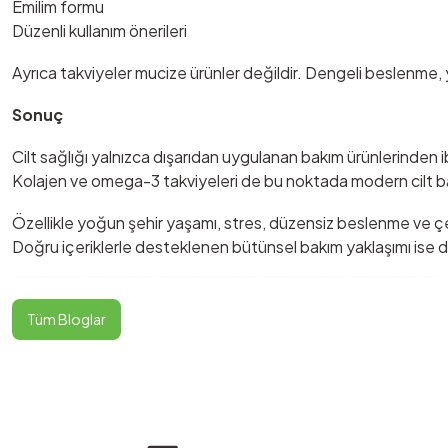
Emilim formu
Düzenli kullanım önerileri
Ayrıca takviyeler mucize ürünler değildir. Dengeli beslenme, ye
Sonuç
Cilt sağlığı yalnızca dışarıdan uygulanan bakım ürünlerinden i
Kolajen ve omega-3 takviyeleri de bu noktada modern cilt bakı
Özellikle yoğun şehir yaşamı, stres, düzensiz beslenme ve çe
Doğru içeriklerle desteklenen bütünsel bakım yaklaşımı ise dah
Etkileri Kolajen ve Omega-3 Takviyelerinin Cilde Etkileri Kolajen ve Omega-3Kolajen ve Omega-3 Takviyelerinin Cilde Etkileri Kolajen ve Omega-3 Takviyelerinin Cilde EtkileriKolajen ve Omega-3 Takviyelerinin Cilde Etkileri Kolajen ve Omega-3 Takviyelerinin Cilde EtkileriKolajen ve Omega-3 Takviyelerinin Cilde Etkileri Kolajen ve Omega-3 Takviyelerinin Cilde Etkileri Takviyelerinin Cilde Etkileri Kolajen ve Omega-3 Takviyelerinin Cilde Etkileri Kolajen ve Omega-3 Takviyelerinin Cilde Etkileri Kolajen ve Omega-3 Takviyelerinin Cilde Etkileri Kolajen ve Omega-3 Takviyelerinin Cilde Etkileri
Tüm Bloglar