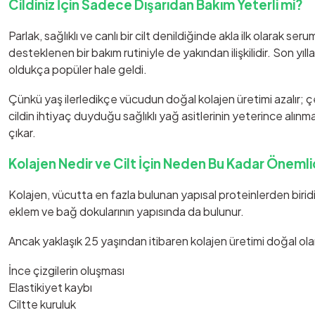
Cildiniz İçin Sadece Dışarıdan Bakım Yeterli mi?
Parlak, sağlıklı ve canlı bir cilt denildiğinde akla ilk olarak s
desteklenen bir bakım rutiniyle de yakından ilişkilidir. Son yı
oldukça popüler hale geldi.
Çünkü yaş ilerledikçe vücudun doğal kolajen üretimi azalır; ç
cildin ihtiyaç duyduğu sağlıklı yağ asitlerinin yeterince alınm
çıkar.
Kolajen Nedir ve Cilt İçin Neden Bu Kadar Önemli
Kolajen, vücutta en fazla bulunan yapısal proteinlerden biridi
eklem ve bağ dokularının yapısında da bulunur.
Ancak yaklaşık 25 yaşından itibaren kolajen üretimi doğal o
İnce çizgilerin oluşması
Elastikiyet kaybı
Ciltte kuruluk