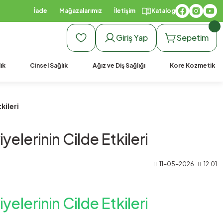
İade
Mağazalarımız
İletişim
Katalog
Giriş Yap
Sepetim
ık
Cinsel Sağlık
Ağız ve Diş Sağlığı
Kore Kozmetik
kileri
lerinin Cilde Etkileri
11-05-2026
12:01
lerinin Cilde Etkileri