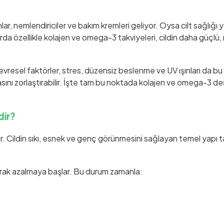
erumlar, nemlendiriciler ve bakım kremleri geliyor. Oysa cilt sağlığ
llarda özellikle kolajen ve omega-3 takviyeleri, cildin daha güç
evresel faktörler, stres, düzensiz beslenme ve UV ışınları da bu
asını zorlaştırabilir. İşte tam bu noktada kolajen ve omega-3 des
dir?
r. Cildin sıkı, esnek ve genç görünmesini sağlayan temel yapı t
larak azalmaya başlar. Bu durum zamanla: