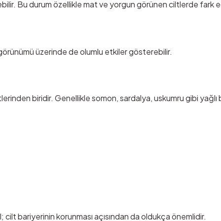
bilir. Bu durum özellikle mat ve yorgun görünen ciltlerde fark edi
aç görünümü üzerinde de olumlu etkiler gösterebilir.
nden biridir. Genellikle somon, sardalya, uskumru gibi yağlı b
l; cilt bariyerinin korunması açısından da oldukça önemlidir.