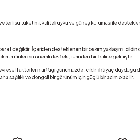
terli su tüketimi, kaliteli uyku ve güneş koruması ile desteklene
baret değildir. İçeriden desteklenen bir bakım yaklaşımı, cildin 
m rutinlerinin önemli destekçilerinden biri haline gelmiştir.
vresel faktörlerin arttığı günümüzde; cildin ihtiyaç duyduğu 
a sağlıklı ve dengeli bir görünüm için güçlü bir adım olabilir.
Kolajen ve Omega-3 T