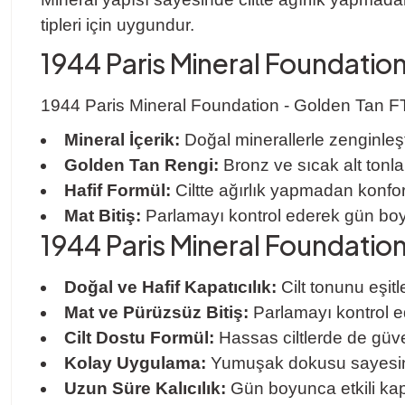
tipleri için uygundur.
1944 Paris Mineral Foundation
1944 Paris Mineral Foundation - Golden Tan FT30
Mineral İçerik:
Doğal minerallerle zenginleştir
Golden Tan Rengi:
Bronz ve sıcak alt tonlara
Hafif Formül:
Ciltte ağırlık yapmadan konforl
Mat Bitiş:
Parlamayı kontrol ederek gün boy
1944 Paris Mineral Foundatio
Doğal ve Hafif Kapatıcılık:
Cilt tonunu eşit
Mat ve Pürüzsüz Bitiş:
Parlamayı kontrol ed
Cilt Dostu Formül:
Hassas ciltlerde de güven
Kolay Uygulama:
Yumuşak dokusu sayesinde
Uzun Süre Kalıcılık:
Gün boyunca etkili kapa