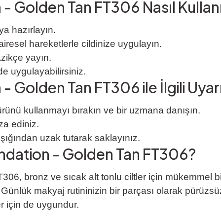
 - Golden Tan FT306 Nasıl Kullanı
ya hazırlayın.
iresel hareketlerle cildinize uygulayın.
azikçe yayın.
de uygulayabilirsiniz.
- Golden Tan FT306 ile İlgili Uyarı
a ürünü kullanmayı bırakın ve bir uzmana danışın.
a ediniz.
şığından uzak tutarak saklayınız.
undation - Golden Tan FT306?
 bronz ve sıcak alt tonlu ciltler için mükemmel bir se
. Günlük makyaj rutininizin bir parçası olarak pürüzs
ler için de uygundur.