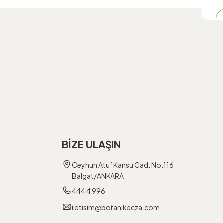
BİZE ULAŞIN
Ceyhun Atuf Kansu Cad. No:116
Balgat/ANKARA
444 4 996
iletisim@botanikecza.com