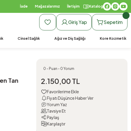
İade
Mağazalarımız
İletişim
Katalog
Giriş Yap
Sepetim
ık
Cinsel Sağlık
Ağız ve Diş Sağlığı
Kore Kozmetik
0 - Puan - 0 Yorum
den Tan
2.150,00 TL
Fiyatı Düşünce Haber Ver
Yorum Yaz
Tavsiye Et
Paylaş
Karşılaştır