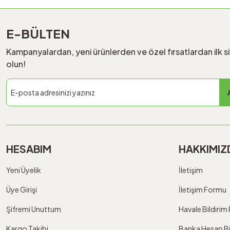
E-BÜLTEN
Kampanyalardan, yeni ürünlerden ve özel fırsatlardan ilk s
olun!
HESABIM
HAKKIMIZ
Yeni Üyelik
İletişim
Üye Girişi
İletişim Formu
Şifremi Unuttum
Havale Bildiri
Kargo Takibi
Banka Hesap Bil