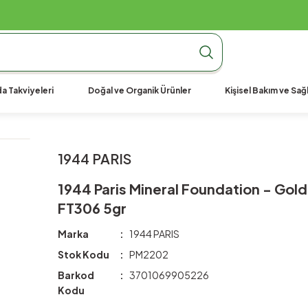
990 TL Üzeri Ücretsiz Kargo
990 TL Üzeri Ücretsiz Kargo
990 TL Üzeri Ücretsiz Kargo
a Takviyeleri
Doğal ve Organik Ürünler
Kişisel Bakım ve Sağl
1944 PARIS
1944 Paris Mineral Foundation - Gol
FT306 5gr
Marka
1944 PARIS
Stok Kodu
PM2202
Barkod
3701069905226
Kodu