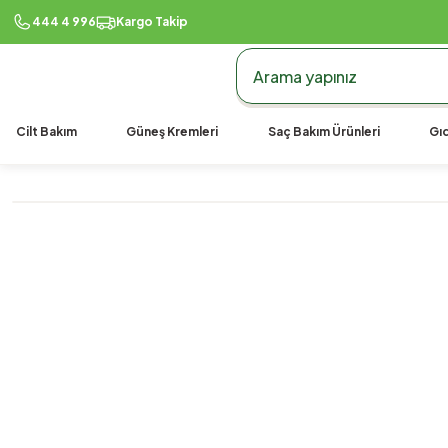
444 4 996
Kargo Takip
Cilt Bakım
Güneş Kremleri
Saç Bakım Ürünleri
Gıd