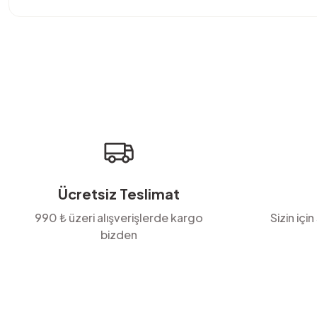
Bu ürünün fiyat bilgisi, resim, ürün açıklamalarında ve diğer konula
Görüş ve önerileriniz için teşekkür ederiz.
Ürün resmi kalitesiz, bozuk veya görüntülenemiyor.
Ürün açıklamasında eksik bilgiler bulunuyor.
Ürün bilgilerinde hatalar bulunuyor.
Ürün fiyatı diğer sitelerden daha pahalı.
Bu ürüne benzer farklı alternatifler olmalı.
Ücretsiz Teslimat
990 ₺ üzeri alışverişlerde kargo
Sizin için
bizden