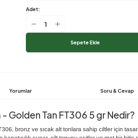
Adet:
Sepete Ekle
Yorumlar
Soru & Cevap
n - Golden Tan FT306 5 gr Nedir?
, bronz ve sıcak alt tonlara sahip ciltler için tasarla
kapatıcılık sunar, cilt tonunu eşitler ve mat bir bitiş 