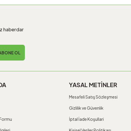
iz haberdar
ABONE OL
DA
YASAL METİNLER
Mesafeli Satış Sözleşmesi
Gizlilik ve Güvenlik
m Formu
İptal İade Koşullari
gileri
Kişisel Veriler Politikası