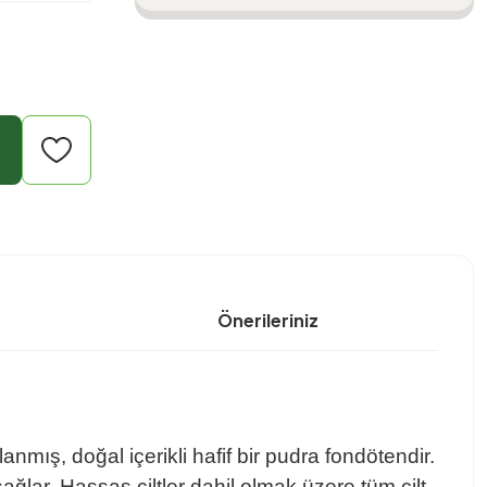
Önerileriniz
nmış, doğal içerikli hafif bir pudra fondötendir.
sağlar. Hassas ciltler dahil olmak üzere tüm cilt