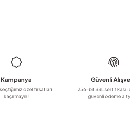
rda yetersiz gördüğünüz noktaları öneri formunu kullanarak tarafımıza ilete
Ürün hakkında henüz soru sorulmamış.
Bu ürüne ilk yorumu siz yapın!
Yorum Yaz
Soru Sor
Kampanya
Güvenli Alışve
 seçtiğimiz özel fırsatları
256-bit SSL sertifikası i
kaçırmayın!
güvenli ödeme alty
Gönder