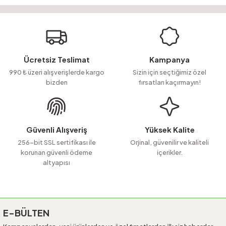
Bu ürünün fiyat bilgisi, resim, ürün açıklamalarında ve diğer konularda
yetersiz gördüğünüz noktaları öneri formunu kullanarak tarafımıza
Soru Sor
iletebilirsiniz.
Görüş ve önerileriniz için teşekkür ederiz.
Ürün resmi kalitesiz, bozuk veya görüntülenemiyor.
Ücretsiz Teslimat
Kampanya
Ürün açıklamasında eksik bilgiler bulunuyor.
990 ₺ üzeri alışverişlerde kargo
Sizin için seçtiğimiz özel
bizden
fırsatları kaçırmayın!
Ürün bilgilerinde hatalar bulunuyor.
Ürün fiyatı diğer sitelerden daha pahalı.
Bu ürüne benzer farklı alternatifler olmalı.
Güvenli Alışveriş
Yüksek Kalite
256-bit SSL sertifikası ile
Orjinal, güvenilir ve kaliteli
korunan güvenli ödeme
içerikler.
altyapısı
Gönder
E-BÜLTEN