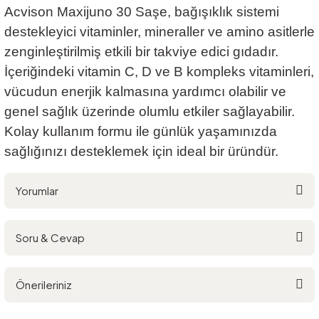
Acvison Maxijuno 30 Saşe, bağışıklık sistemi
destekleyici vitaminler, mineraller ve amino asitlerle
zenginleştirilmiş etkili bir takviye edici gıdadır.
İçeriğindeki vitamin C, D ve B kompleks vitaminleri,
vücudun enerjik kalmasına yardımcı olabilir ve
genel sağlık üzerinde olumlu etkiler sağlayabilir.
Kolay kullanım formu ile günlük yaşamınızda
sağlığınızı desteklemek için ideal bir üründür.
Yorumlar
Soru & Cevap
Bu ürüne ilk yorumu siz yapın!
Önerileriniz
Yorum Yaz
Ürün hakkında henüz soru sorulmamış.