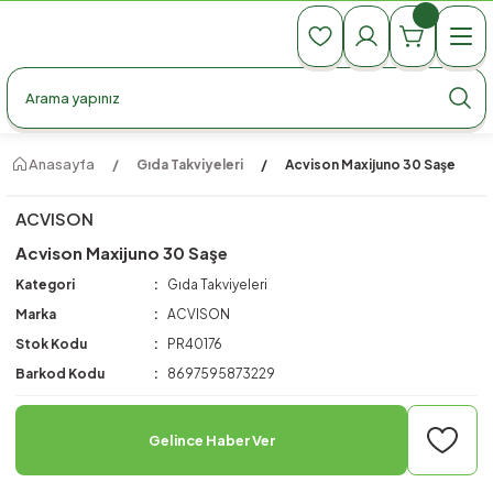
990 TL Üzeri Ücretsiz Kargo
990 TL Üzeri Ücretsiz Kargo
990 TL Üzeri Ücretsiz Kargo
Anasayfa
Gıda Takviyeleri
Acvison Maxijuno 30 Saşe
ACVISON
Acvison Maxijuno 30 Saşe
Kategori
Gıda Takviyeleri
Marka
ACVISON
Stok Kodu
PR40176
Barkod Kodu
8697595873229
Gelince Haber Ver