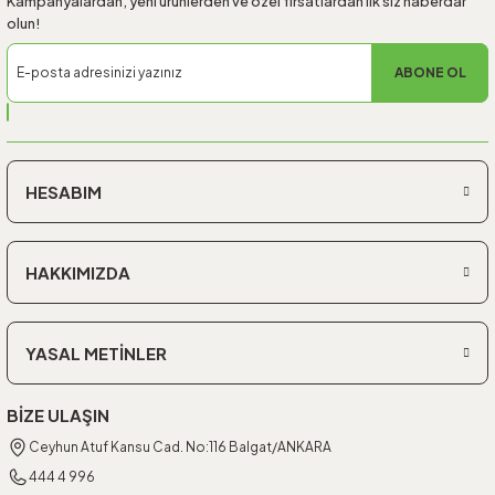
Kampanyalardan, yeni ürünlerden ve özel fırsatlardan ilk siz haberdar
olun!
ABONE OL
HESABIM
HAKKIMIZDA
YASAL METİNLER
BİZE ULAŞIN
Ceyhun Atuf Kansu Cad. No:116 Balgat/ANKARA
444 4 996