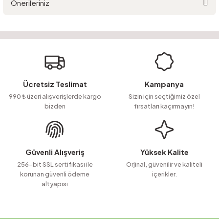
Önerileriniz
Yorum Yaz
Ürün hakkında henüz soru sorulmamış.
Bu ürünün fiyat bilgisi, resim, ürün açıklamalarında ve diğer konularda
yetersiz gördüğünüz noktaları öneri formunu kullanarak tarafımıza
Soru Sor
iletebilirsiniz.
Görüş ve önerileriniz için teşekkür ederiz.
Ürün resmi kalitesiz, bozuk veya görüntülenemiyor.
Ücretsiz Teslimat
Kampanya
Ürün açıklamasında eksik bilgiler bulunuyor.
990 ₺ üzeri alışverişlerde kargo
Sizin için seçtiğimiz özel
bizden
fırsatları kaçırmayın!
Ürün bilgilerinde hatalar bulunuyor.
Ürün fiyatı diğer sitelerden daha pahalı.
Bu ürüne benzer farklı alternatifler olmalı.
Güvenli Alışveriş
Yüksek Kalite
256-bit SSL sertifikası ile
Orjinal, güvenilir ve kaliteli
korunan güvenli ödeme
içerikler.
altyapısı
Gönder