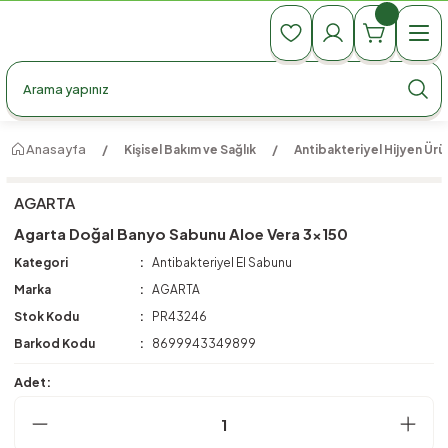
990 TL Üzeri Ücretsiz Kargo
990 TL Üzeri Ücretsiz Kargo
990 TL Üzeri Ücretsiz Kargo
Anasayfa
Kişisel Bakım ve Sağlık
Antibakteriyel Hijyen Ürün
AGARTA
Agarta Doğal Banyo Sabunu Aloe Vera 3x150
Kategori
Antibakteriyel El Sabunu
Marka
AGARTA
Stok Kodu
PR43246
Barkod Kodu
8699943349899
Adet: