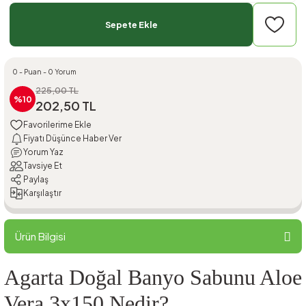
Sepete Ekle
0 - Puan - 0 Yorum
225,00 TL
%10
202,50 TL
Fiyatı Düşünce Haber Ver
Yorum Yaz
Tavsiye Et
Paylaş
Karşılaştır
Ürün Bilgisi
Agarta Doğal Banyo Sabunu Aloe
Vera 3x150 Nedir?