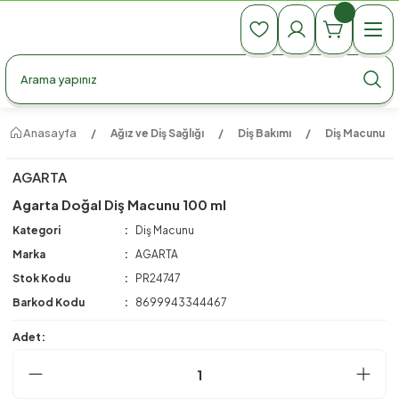
990 TL Üzeri Ücretsiz Kargo
990 TL Üzeri Ücretsiz Kargo
990 TL Üzeri Ücretsiz Kargo
Anasayfa
Ağız ve Diş Sağlığı
Diş Bakımı
Diş Macunu
AGARTA
Agarta Doğal Diş Macunu 100 ml
Kategori
Diş Macunu
Marka
AGARTA
Stok Kodu
PR24747
Barkod Kodu
8699943344467
Adet: