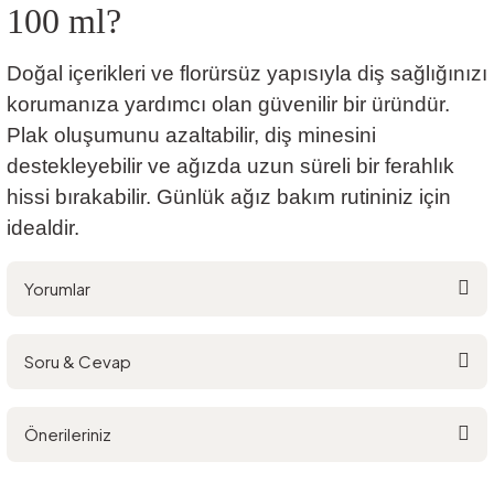
100 ml?
Doğal içerikleri ve florürsüz yapısıyla diş sağlığınızı
korumanıza yardımcı olan güvenilir bir üründür.
Plak oluşumunu azaltabilir, diş minesini
destekleyebilir ve ağızda uzun süreli bir ferahlık
hissi bırakabilir. Günlük ağız bakım rutininiz için
idealdir.
Yorumlar
Soru & Cevap
Bu ürüne ilk yorumu siz yapın!
Önerileriniz
Yorum Yaz
Ürün hakkında henüz soru sorulmamış.
Bu ürünün fiyat bilgisi, resim, ürün açıklamalarında ve diğer konularda