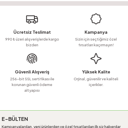
yetersiz gördüğünüz noktaları öneri formunu kullanarak tarafımıza
Soru Sor
iletebilirsiniz.
Görüş ve önerileriniz için teşekkür ederiz.
Ürün resmi kalitesiz, bozuk veya görüntülenemiyor.
Ücretsiz Teslimat
Kampanya
Ürün açıklamasında eksik bilgiler bulunuyor.
990 ₺ üzeri alışverişlerde kargo
Sizin için seçtiğimiz özel
bizden
fırsatları kaçırmayın!
Ürün bilgilerinde hatalar bulunuyor.
Ürün fiyatı diğer sitelerden daha pahalı.
Bu ürüne benzer farklı alternatifler olmalı.
Güvenli Alışveriş
Yüksek Kalite
256-bit SSL sertifikası ile
Orjinal, güvenilir ve kaliteli
korunan güvenli ödeme
içerikler.
altyapısı
Gönder
E-BÜLTEN
Kampanyalardan, yeni ürünlerden ve özel fırsatlardan ilk siz haberdar