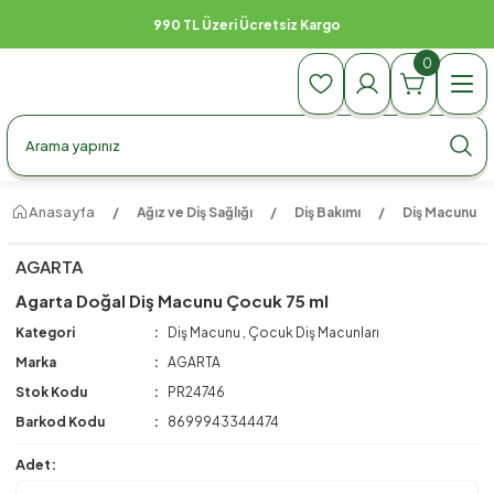
990 TL Üzeri Ücretsiz Kargo
0
Anasayfa
Ağız ve Diş Sağlığı
Diş Bakımı
Diş Macunu
AGARTA
Agarta Doğal Diş Macunu Çocuk 75 ml
Kategori
Diş Macunu
,
Çocuk Diş Macunları
Marka
AGARTA
Stok Kodu
PR24746
Barkod Kodu
8699943344474
Adet: