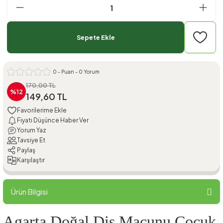
Sepete Ekle
0 - Puan - 0 Yorum
170,00 TL
%12
149,60 TL
Fiyatı Düşünce Haber Ver
Yorum Yaz
Tavsiye Et
Paylaş
Karşılaştır
Ürün Bilgisi
Agarta Doğal Diş Macunu Çocuk