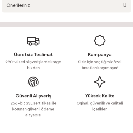
Önerileriniz
Yorum Yaz
Ürün hakkında henüz soru sorulmamış.
Bu ürünün fiyat bilgisi, resim, ürün açıklamalarında ve diğer konularda
yetersiz gördüğünüz noktaları öneri formunu kullanarak tarafımıza
Soru Sor
iletebilirsiniz.
Görüş ve önerileriniz için teşekkür ederiz.
Ürün resmi kalitesiz, bozuk veya görüntülenemiyor.
Ücretsiz Teslimat
Kampanya
Ürün açıklamasında eksik bilgiler bulunuyor.
990 ₺ üzeri alışverişlerde kargo
Sizin için seçtiğimiz özel
bizden
fırsatları kaçırmayın!
Ürün bilgilerinde hatalar bulunuyor.
Ürün fiyatı diğer sitelerden daha pahalı.
Bu ürüne benzer farklı alternatifler olmalı.
Güvenli Alışveriş
Yüksek Kalite
256-bit SSL sertifikası ile
Orjinal, güvenilir ve kaliteli
korunan güvenli ödeme
içerikler.
altyapısı
Gönder