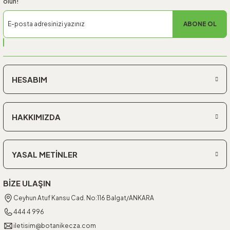
olun!
ABONE OL
HESABIM
HAKKIMIZDA
YASAL METİNLER
BİZE ULAŞIN
Ceyhun Atuf Kansu Cad. No:116 Balgat/ANKARA
444 4 996
iletisim@botanikecza.com