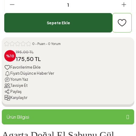
Sepete Ekle
0 - Puan - 0 Yorum
195,00 TL
%10
175,50 TL
Fiyatı Düşünce Haber Ver
Yorum Yaz
Tavsiye Et
Paylaş
Karşılaştır
Ürün Bilgisi
Agarta Doğal El Sabunu Gül