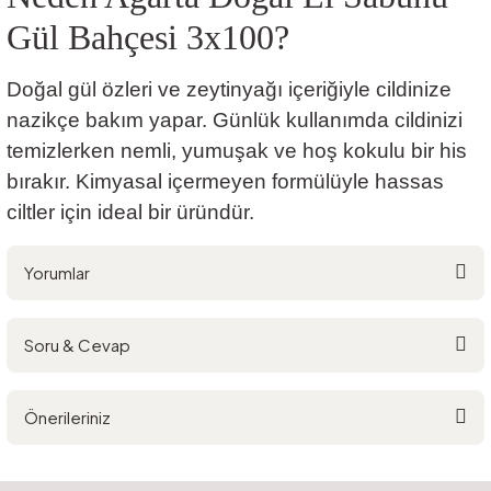
Gül Bahçesi 3x100?
Doğal gül özleri ve zeytinyağı içeriğiyle cildinize
nazikçe bakım yapar. Günlük kullanımda cildinizi
temizlerken nemli, yumuşak ve hoş kokulu bir his
bırakır. Kimyasal içermeyen formülüyle hassas
ciltler için ideal bir üründür.
Yorumlar
Soru & Cevap
Bu ürüne ilk yorumu siz yapın!
Önerileriniz
Yorum Yaz
Ürün hakkında henüz soru sorulmamış.
Bu ürünün fiyat bilgisi, resim, ürün açıklamalarında ve diğer konularda