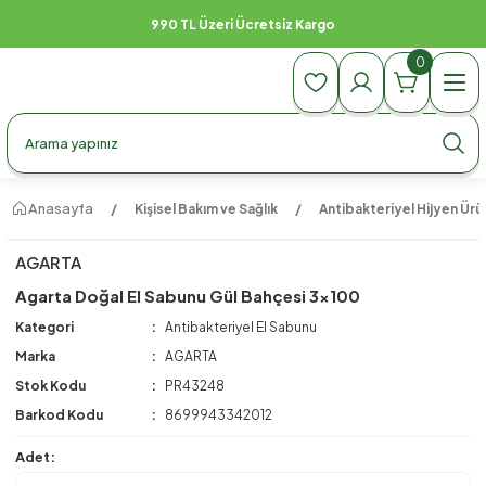
990 TL Üzeri Ücretsiz Kargo
0
Anasayfa
Kişisel Bakım ve Sağlık
Antibakteriyel Hijyen Ürün
AGARTA
Agarta Doğal El Sabunu Gül Bahçesi 3x100
Kategori
Antibakteriyel El Sabunu
Marka
AGARTA
Stok Kodu
PR43248
Barkod Kodu
8699943342012
Adet: