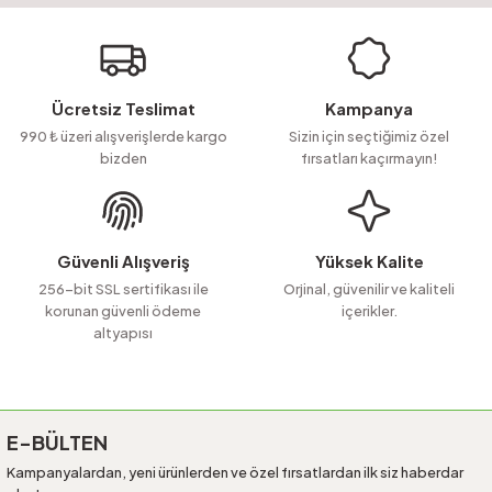
yetersiz gördüğünüz noktaları öneri formunu kullanarak tarafımıza
Soru Sor
iletebilirsiniz.
Görüş ve önerileriniz için teşekkür ederiz.
Ürün resmi kalitesiz, bozuk veya görüntülenemiyor.
Ücretsiz Teslimat
Kampanya
Ürün açıklamasında eksik bilgiler bulunuyor.
990 ₺ üzeri alışverişlerde kargo
Sizin için seçtiğimiz özel
bizden
fırsatları kaçırmayın!
Ürün bilgilerinde hatalar bulunuyor.
Ürün fiyatı diğer sitelerden daha pahalı.
Bu ürüne benzer farklı alternatifler olmalı.
Güvenli Alışveriş
Yüksek Kalite
256-bit SSL sertifikası ile
Orjinal, güvenilir ve kaliteli
korunan güvenli ödeme
içerikler.
altyapısı
Gönder
E-BÜLTEN
Kampanyalardan, yeni ürünlerden ve özel fırsatlardan ilk siz haberdar