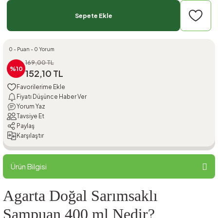
Sepete Ekle
0 - Puan - 0 Yorum
169,00 TL
%10
152,10 TL
Fiyatı Düşünce Haber Ver
Yorum Yaz
Tavsiye Et
Paylaş
Karşılaştır
Ürün Bilgisi
Agarta Doğal Sarımsaklı
Şampuan 400 ml Nedir?