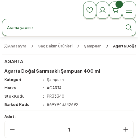
990 TL Üzeri Ücretsiz Kargo
990 TL Üzeri Ücretsiz Kargo
990 TL Üzeri Ücretsiz Kargo
Anasayfa
Saç Bakım Ürünleri
Şampuan
Agarta Doğal
AGARTA
Agarta Doğal Sarımsaklı Şampuan 400 ml
Kategori
Şampuan
Marka
AGARTA
Stok Kodu
PR33340
Barkod Kodu
8699943342692
Adet: