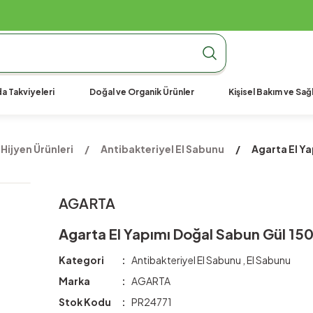
990 TL Üzeri Ücretsiz Kargo
990 TL Üzeri Ücretsiz Kargo
990 TL Üzeri Ücretsiz Kargo
a Takviyeleri
Doğal ve Organik Ürünler
Kişisel Bakım ve Sağl
Hijyen Ürünleri
Antibakteriyel El Sabunu
Agarta El Ya
AGARTA
Agarta El Yapımı Doğal Sabun Gül 150
Kategori
Antibakteriyel El Sabunu
,
El Sabunu
Marka
AGARTA
Stok Kodu
PR24771