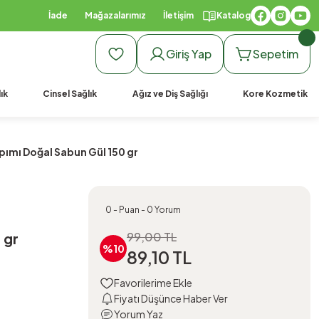
İade
Mağazalarımız
İletişim
Katalog
Giriş Yap
Sepetim
ık
Cinsel Sağlık
Ağız ve Diş Sağlığı
Kore Kozmetik
pımı Doğal Sabun Gül 150 gr
0 - Puan - 0 Yorum
 gr
99,00 TL
%10
89,10 TL
Fiyatı Düşünce Haber Ver
Yorum Yaz