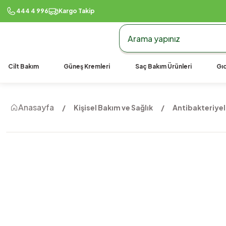
444 4 996
Kargo Takip
Cilt Bakım
Güneş Kremleri
Saç Bakım Ürünleri
Gıd
Anasayfa
Kişisel Bakım ve Sağlık
Antibakteriyel 