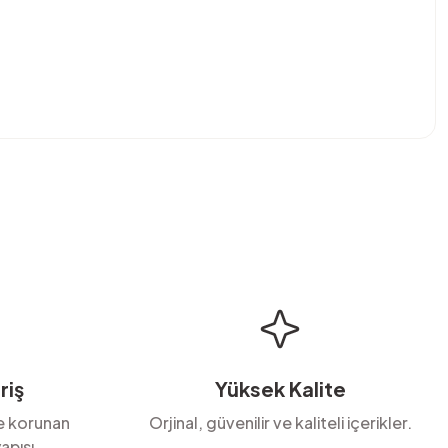
bilirsiniz.
riş
Yüksek Kalite
le korunan
Orjinal, güvenilir ve kaliteli içerikler.
apısı