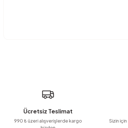
Bu ürünün fiyat bilgisi, resim, ürün açıklamalarında ve diğer konula
Görüş ve önerileriniz için teşekkür ederiz.
Ürün resmi kalitesiz, bozuk veya görüntülenemiyor.
Ürün açıklamasında eksik bilgiler bulunuyor.
Ürün bilgilerinde hatalar bulunuyor.
Ürün fiyatı diğer sitelerden daha pahalı.
Bu ürüne benzer farklı alternatifler olmalı.
Ücretsiz Teslimat
990 ₺ üzeri alışverişlerde kargo
Sizin için
bizden