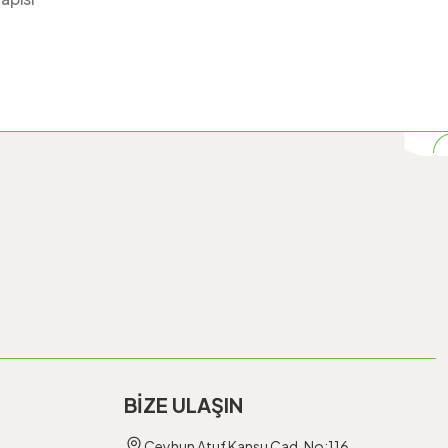
BİZE ULAŞIN
Ceyhun Atuf Kansu Cad. No:116