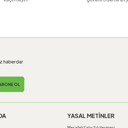
Gönder
iz haberdar
ABONE OL
DA
YASAL METİNLER
Mesafeli Satış Sözleşmesi