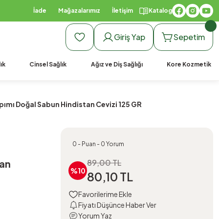
İade
Mağazalarımız
İletişim
Katalog
Giriş Yap
Sepetim
ık
Cinsel Sağlık
Ağız ve Diş Sağlığı
Kore Kozmetik
pımı Doğal Sabun Hindistan Cevizi 125 GR
0 - Puan - 0 Yorum
tan
89,00 TL
%10
80,10 TL
Fiyatı Düşünce Haber Ver
Yorum Yaz