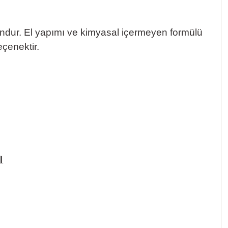
bundur. El yapımı ve kimyasal içermeyen formülü
eçenektir.
ı