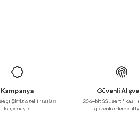
rda yetersiz gördüğünüz noktaları öneri formunu kullanarak tarafımıza ilete
Ürün hakkında henüz soru sorulmamış.
Bu ürüne ilk yorumu siz yapın!
Yorum Yaz
Soru Sor
Kampanya
Güvenli Alışve
 seçtiğimiz özel fırsatları
256-bit SSL sertifikası i
kaçırmayın!
güvenli ödeme alty
Gönder