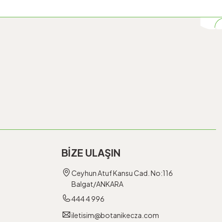
BİZE ULAŞIN
Ceyhun Atuf Kansu Cad. No:116
Balgat/ANKARA
444 4 996
iletisim@botanikecza.com