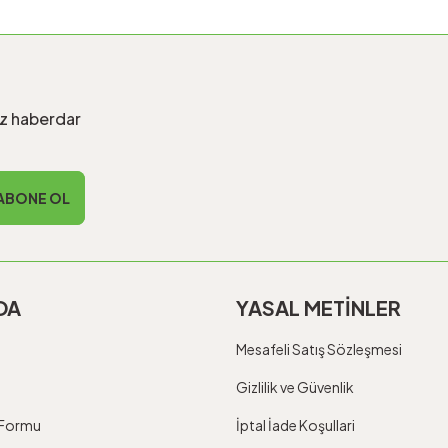
iz haberdar
ABONE OL
DA
YASAL METİNLER
Mesafeli Satış Sözleşmesi
Gizlilik ve Güvenlik
m Formu
İptal İade Koşullari