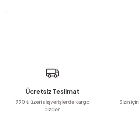
Bu ürünün fiyat bilgisi, resim, ürün açıklamalarında ve diğer konula
Görüş ve önerileriniz için teşekkür ederiz.
Ürün resmi kalitesiz, bozuk veya görüntülenemiyor.
Ürün açıklamasında eksik bilgiler bulunuyor.
Ürün bilgilerinde hatalar bulunuyor.
Ürün fiyatı diğer sitelerden daha pahalı.
Bu ürüne benzer farklı alternatifler olmalı.
Ücretsiz Teslimat
990 ₺ üzeri alışverişlerde kargo
Sizin için
bizden