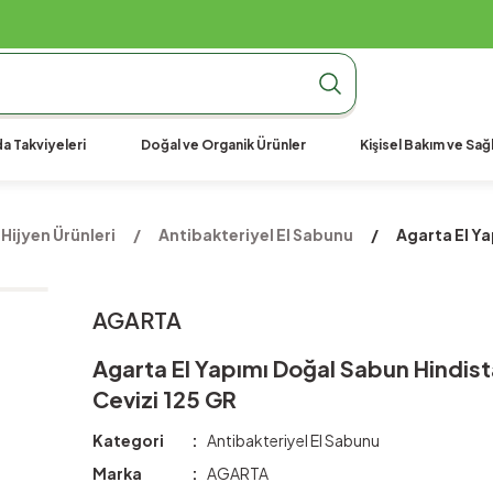
990 TL Üzeri Ücretsiz Kargo
990 TL Üzeri Ücretsiz Kargo
990 TL Üzeri Ücretsiz Kargo
a Takviyeleri
Doğal ve Organik Ürünler
Kişisel Bakım ve Sağl
Hijyen Ürünleri
Antibakteriyel El Sabunu
Agarta El Ya
AGARTA
Agarta El Yapımı Doğal Sabun Hindis
Cevizi 125 GR
Kategori
Antibakteriyel El Sabunu
Marka
AGARTA