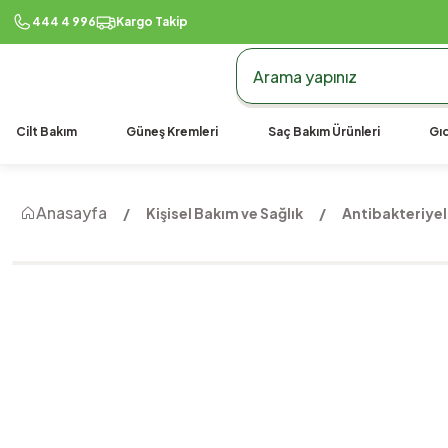
444 4 996
Kargo Takip
Cilt Bakım
Güneş Kremleri
Saç Bakım Ürünleri
Gıd
Anasayfa
Kişisel Bakım ve Sağlık
Antibakteriyel 