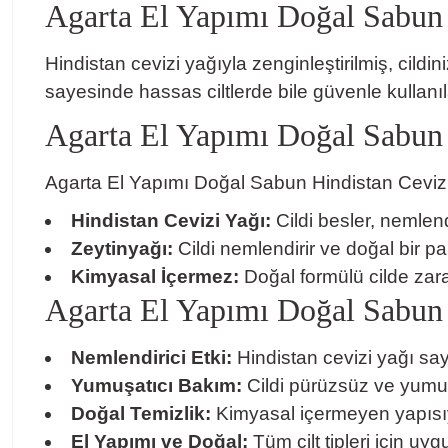
Agarta El Yapımı Doğal Sabun
Hindistan cevizi yağıyla zenginleştirilmiş, cil
sayesinde hassas ciltlerde bile güvenle kullanıla
Agarta El Yapımı Doğal Sabun 
Agarta El Yapımı Doğal Sabun Hindistan Cevizi, d
Hindistan Cevizi Yağı:
Cildi besler, nemlend
Zeytinyağı:
Cildi nemlendirir ve doğal bir par
Kimyasal İçermez:
Doğal formülü cilde zar
Agarta El Yapımı Doğal Sabun 
Nemlendirici Etki:
Hindistan cevizi yağı say
Yumuşatıcı Bakım:
Cildi pürüzsüz ve yumuşa
Doğal Temizlik:
Kimyasal içermeyen yapısıyl
El Yapımı ve Doğal:
Tüm cilt tipleri için uy