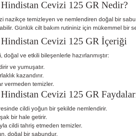
 Hindistan Cevizi 125 GR Nedir?
dinizi nazikçe temizleyen ve nemlendiren doğal bir sa
bilir. Günlük cilt bakım rutininiz için mükemmel bir s
Hindistan Cevizi 125 GR İçeriği
oğal ve etkili bileşenlerle hazırlanmıştır:
irir ve yumuşatır.
laklık kazandırır.
ar vermeden temizler.
Hindistan Cevizi 125 GR Faydalar
esinde cildi yoğun bir şekilde nemlendirir.
k bir hale getirir.
a cildi tahriş etmeden temizler.
gun, doğal bir sabundur.