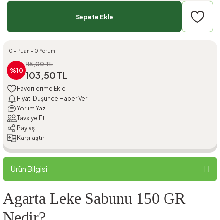
Sepete Ekle
0 - Puan - 0 Yorum
115,00 TL
%10
103,50 TL
Fiyatı Düşünce Haber Ver
Yorum Yaz
Tavsiye Et
Paylaş
Karşılaştır
Ürün Bilgisi
Agarta Leke Sabunu 150 GR
Nedir?