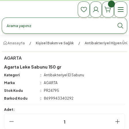
990 TL Üzeri Ücretsiz Kargo
990 TL Üzeri Ücretsiz Kargo
990 TL Üzeri Ücretsiz Kargo
Anasayfa
Kişisel Bakım ve Sağlık
Antibakteriyel Hijyen Ürün
AGARTA
Agarta Leke Sabunu 150 gr
Kategori
Antibakteriyel El Sabunu
Marka
AGARTA
Stok Kodu
PR24795
Barkod Kodu
8699943340292
Adet: