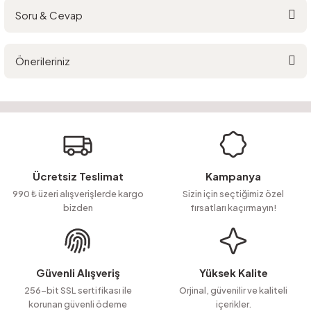
Soru & Cevap
Bu ürüne ilk yorumu siz yapın!
Önerileriniz
Yorum Yaz
Ürün hakkında henüz soru sorulmamış.
Bu ürünün fiyat bilgisi, resim, ürün açıklamalarında ve diğer konularda
yetersiz gördüğünüz noktaları öneri formunu kullanarak tarafımıza
Soru Sor
iletebilirsiniz.
Görüş ve önerileriniz için teşekkür ederiz.
Ürün resmi kalitesiz, bozuk veya görüntülenemiyor.
Ücretsiz Teslimat
Kampanya
Ürün açıklamasında eksik bilgiler bulunuyor.
990 ₺ üzeri alışverişlerde kargo
Sizin için seçtiğimiz özel
bizden
fırsatları kaçırmayın!
Ürün bilgilerinde hatalar bulunuyor.
Ürün fiyatı diğer sitelerden daha pahalı.
Bu ürüne benzer farklı alternatifler olmalı.
Güvenli Alışveriş
Yüksek Kalite
256-bit SSL sertifikası ile
Orjinal, güvenilir ve kaliteli
korunan güvenli ödeme
içerikler.