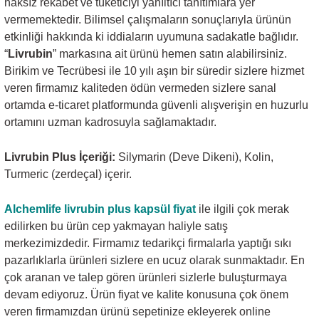
haksız rekabet ve tüketiciyi yanıltıcı tanıtımlara yer
vermemektedir. Bilimsel çalışmaların sonuçlarıyla ürünün
etkinliği hakkında ki iddiaların uyumuna sadakatle bağlıdır.
“
Livrubin
” markasına ait ürünü hemen satın alabilirsiniz.
Birikim ve Tecrübesi ile 10 yılı aşın bir süredir sizlere hizmet
veren firmamız kaliteden ödün vermeden sizlere sanal
ortamda e-ticaret platformunda güvenli alışverişin en huzurlu
ortamını uzman kadrosuyla sağlamaktadır.
Livrubin Plus İçeriği:
Silymarin (Deve Dikeni), Kolin,
Turmeric (zerdeçal) içerir.
Alchemlife livrubin plus kapsül fiyat
ile ilgili çok merak
edilirken bu ürün cep yakmayan haliyle satış
merkezimizdedir. Firmamız tedarikçi firmalarla yaptığı sıkı
pazarlıklarla ürünleri sizlere en ucuz olarak sunmaktadır. En
çok aranan ve talep gören ürünleri sizlerle buluşturmaya
devam ediyoruz. Ürün fiyat ve kalite konusuna çok önem
veren firmamızdan ürünü sepetinize ekleyerek online