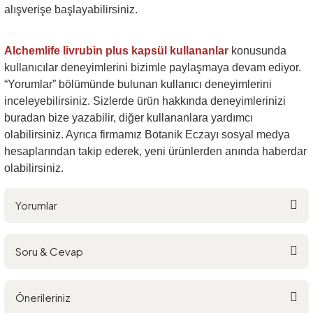
alışverişe başlayabilirsiniz.
Alchemlife livrubin plus kapsül
kullananlar
konusunda
kullanıcılar deneyimlerini bizimle paylaşmaya devam ediyor.
“Yorumlar” bölümünde bulunan kullanıcı deneyimlerini
inceleyebilirsiniz. Sizlerde ürün hakkında deneyimlerinizi
buradan bize yazabilir, diğer kullananlara yardımcı
olabilirsiniz. Ayrıca firmamız Botanik Eczayı sosyal medya
hesaplarından takip ederek, yeni ürünlerden anında haberdar
olabilirsiniz.
Yorumlar
Soru & Cevap
Bu ürüne ilk yorumu siz yapın!
Önerileriniz
Yorum Yaz
Ürün hakkında henüz soru sorulmamış.