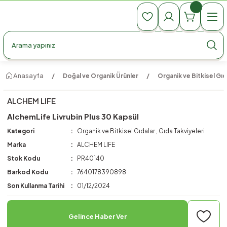
990 TL Üzeri Ücretsiz Kargo
990 TL Üzeri Ücretsiz Kargo
990 TL Üzeri Ücretsiz Kargo
Anasayfa
Doğal ve Organik Ürünler
Organik ve Bitkisel Gıd
ALCHEM LIFE
AlchemLife Livrubin Plus 30 Kapsül
Kategori
Organik ve Bitkisel Gıdalar
,
Gıda Takviyeleri
Marka
ALCHEM LIFE
Stok Kodu
PR40140
Barkod Kodu
7640178390898
Son Kullanma Tarihi
01/12/2024
Gelince Haber Ver