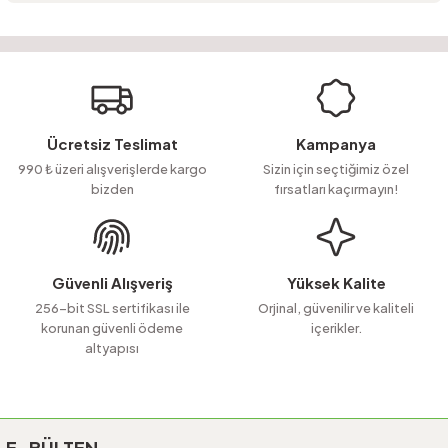
Bu ürünün fiyat bilgisi, resim, ürün açıklamalarında ve diğer konularda
yetersiz gördüğünüz noktaları öneri formunu kullanarak tarafımıza
Soru Sor
iletebilirsiniz.
Görüş ve önerileriniz için teşekkür ederiz.
Ürün resmi kalitesiz, bozuk veya görüntülenemiyor.
Ücretsiz Teslimat
Kampanya
Ürün açıklamasında eksik bilgiler bulunuyor.
990 ₺ üzeri alışverişlerde kargo
Sizin için seçtiğimiz özel
bizden
fırsatları kaçırmayın!
Ürün bilgilerinde hatalar bulunuyor.
Ürün fiyatı diğer sitelerden daha pahalı.
Bu ürüne benzer farklı alternatifler olmalı.
Güvenli Alışveriş
Yüksek Kalite
256-bit SSL sertifikası ile
Orjinal, güvenilir ve kaliteli
korunan güvenli ödeme
içerikler.
altyapısı
Gönder
E-BÜLTEN