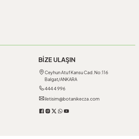
BİZE ULAŞIN
Ceyhun Atuf Kansu Cad. No:116
Balgat/ANKARA
444 4 996
iletisim@botanikecza.com