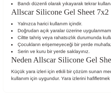
Bandı düzenli olarak yıkayarak tekrar kullanab
Allscar Silicone Gel Sheet 7x2 c
Yalnızca harici kullanım içindir.
Doğrudan açık yaralar üzerine uygulanmama
Ciltte tahriş veya rahatsızlık durumunda kull
Çocukların erişemeyeceği bir yerde muhafaz
Serin ve kuru bir yerde saklayınız.
Neden Allscar Silicone Gel Sh
Küçük yara izleri için etkili bir çözüm sunan med
kullanım için uygundur. Yara izlerini hafifletmek
Bu ürünün fiyat bilgisi, resim, ürün açıklamalarında ve diğer konula
Görüş ve önerileriniz için teşekkür ederiz.