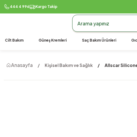
444 4 996
Kargo Takip
Cilt Bakım
Güneş Kremleri
Saç Bakım Ürünleri
Gıd
Anasayfa
Kişisel Bakım ve Sağlık
Allscar Silico