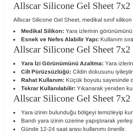
Allscar Silicone Gel Sheet 7x2 
Allscar Silicone Gel Sheet, medikal sınıf siliko
Medikal Silikon:
Yara izlerinin görünümünü 
Esnek ve Nefes Alabilir Yapı:
Kullanım sıra
Allscar Silicone Gel Sheet 7x2
Yara İzi Görünümünü Azaltma:
Yara izlerini
Cilt Pürüzsüzlüğü:
Cildin dokusunu iyileşti
Rahat Kullanım:
Küçük boyutu sayesinde dar
Tekrar Kullanılabilir:
Yıkanarak yeniden kull
Allscar Silicone Gel Sheet 7x2
Yara izinin bulunduğu bölgeyi temizleyip kur
Bandı yara izinin üzerine yapıştırarak yerleşt
Günde 12-24 saat arası kullanımı önerilir.