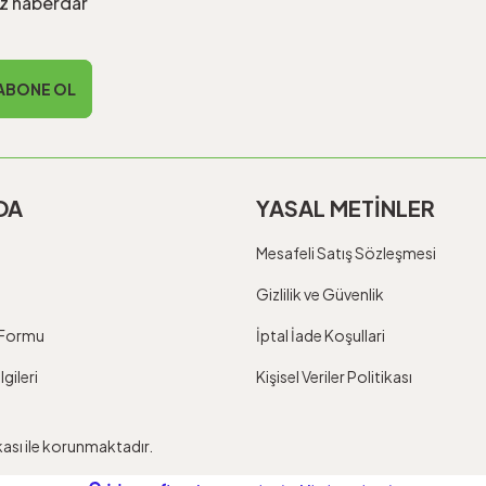
iz haberdar
ABONE OL
DA
YASAL METİNLER
Mesafeli Satış Sözleşmesi
Gizlilik ve Güvenlik
m Formu
İptal İade Koşullari
gileri
Kişisel Veriler Politikası
ikası ile korunmaktadır.