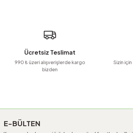
Ürün resmi kalitesiz, bozuk veya görüntülenemiyor.
Ürün açıklamasında eksik bilgiler bulunuyor.
Ürün bilgilerinde hatalar bulunuyor.
Ürün fiyatı diğer sitelerden daha pahalı.
Bu ürüne benzer farklı alternatifler olmalı.
Ücretsiz Teslimat
990 ₺ üzeri alışverişlerde kargo
Sizin için
bizden
E-BÜLTEN