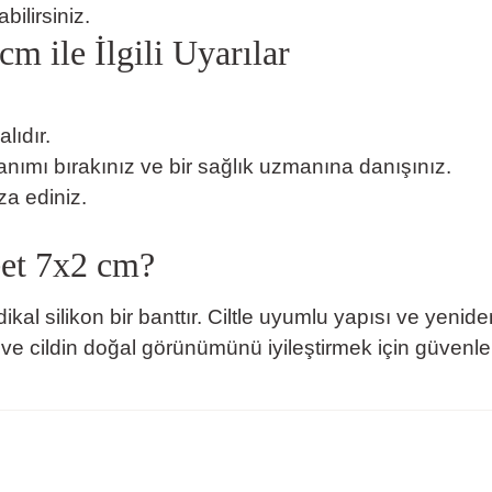
ilirsiniz.
m ile İlgili Uyarılar
lıdır.
anımı bırakınız ve bir sağlık uzmanına danışınız.
a ediniz.
eet 7x2 cm?
ikal silikon bir banttır. Ciltle uyumlu yapısı ve yenide
 ve cildin doğal görünümünü iyileştirmek için güvenle t
rda yetersiz gördüğünüz noktaları öneri formunu kullanarak tarafımıza ilete
Ürün hakkında henüz soru sorulmamış.
Bu ürüne ilk yorumu siz yapın!