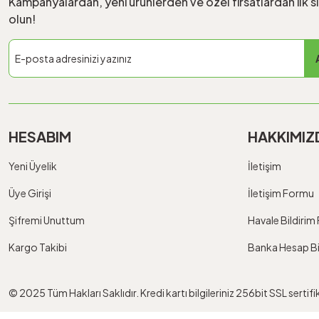
Kampanyalardan, yeni ürünlerden ve özel fırsatlardan ilk s
olun!
HESABIM
HAKKIMIZ
Yeni Üyelik
İletişim
Üye Girişi
İletişim Formu
Şifremi Unuttum
Havale Bildiri
Kargo Takibi
Banka Hesap Bil
© 2025 Tüm Hakları Saklıdır. Kredi kartı bilgileriniz 256bit SSL sertif