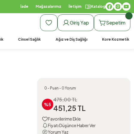
İade
Mağazalarımız
İletişim
Katalog
Giriş Yap
Sepetim
ık
Cinsel Sağlık
Ağız ve Diş Sağlığı
Kore Kozmetik
0 - Puan - 0 Yorum
475,00 TL
%5
451,25 TL
Fiyatı Düşünce Haber Ver
Yorum Yaz