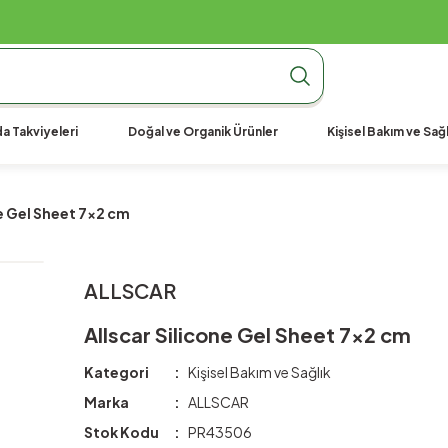
990 TL Üzeri Ücretsiz Kargo
990 TL Üzeri Ücretsiz Kargo
990 TL Üzeri Ücretsiz Kargo
a Takviyeleri
Doğal ve Organik Ürünler
Kişisel Bakım ve Sağl
ne Gel Sheet 7x2 cm
ALLSCAR
Allscar Silicone Gel Sheet 7x2 cm
Kategori
Kişisel Bakım ve Sağlık
Marka
ALLSCAR
Stok Kodu
PR43506