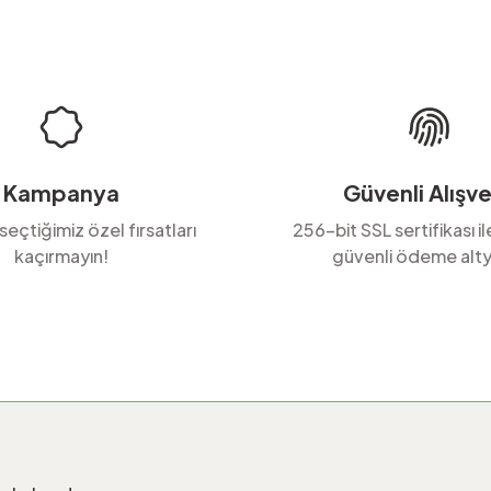
Yorum Yaz
Soru Sor
Kampanya
Güvenli Alışve
 seçtiğimiz özel fırsatları
256-bit SSL sertifikası i
kaçırmayın!
güvenli ödeme alty
Gönder