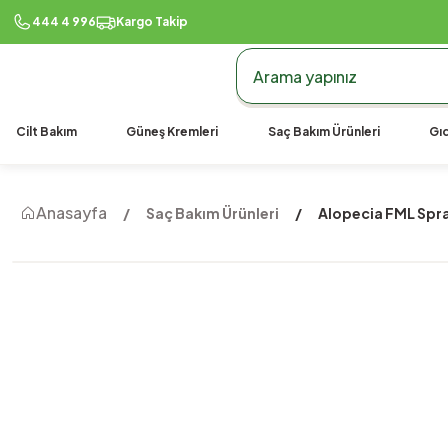
444 4 996
Kargo Takip
Cilt Bakım
Güneş Kremleri
Saç Bakım Ürünleri
Gıd
Anasayfa
Saç Bakım Ürünleri
Alopecia FML Spr