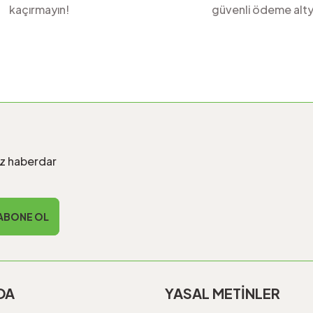
kaçırmayın!
güvenli ödeme alty
Gönder
iz haberdar
ABONE OL
DA
YASAL METİNLER