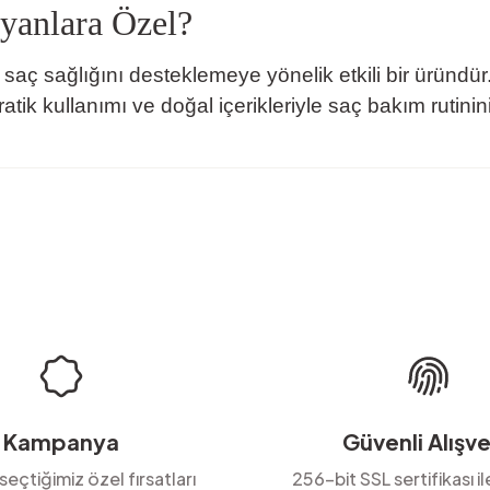
yanlara Özel?
ç sağlığını desteklemeye yönelik etkili bir üründür.
atik kullanımı ve doğal içerikleriyle saç bakım rutinini
rda yetersiz gördüğünüz noktaları öneri formunu kullanarak tarafımıza ilete
Ürün hakkında henüz soru sorulmamış.
Bu ürüne ilk yorumu siz yapın!
Yorum Yaz
Soru Sor
Kampanya
Güvenli Alışve
 seçtiğimiz özel fırsatları
256-bit SSL sertifikası i