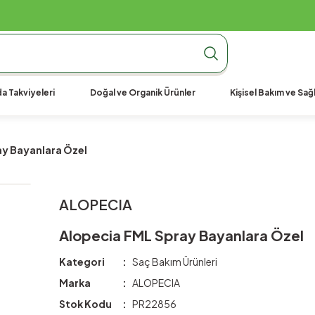
990 TL Üzeri Ücretsiz Kargo
990 TL Üzeri Ücretsiz Kargo
990 TL Üzeri Ücretsiz Kargo
a Takviyeleri
Doğal ve Organik Ürünler
Kişisel Bakım ve Sağl
ay Bayanlara Özel
ALOPECIA
Alopecia FML Spray Bayanlara Özel
Kategori
Saç Bakım Ürünleri
Marka
ALOPECIA
Stok Kodu
PR22856