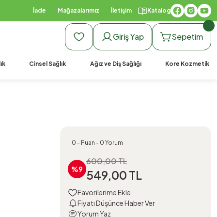
İade
Mağazalarımız
İletişim
Katalog
Giriş Yap
Sepetim
ık
Cinsel Sağlık
Ağız ve Diş Sağlığı
Kore Kozmetik
0 - Puan - 0 Yorum
600,00 TL
%9
549,00 TL
Fiyatı Düşünce Haber Ver
Yorum Yaz