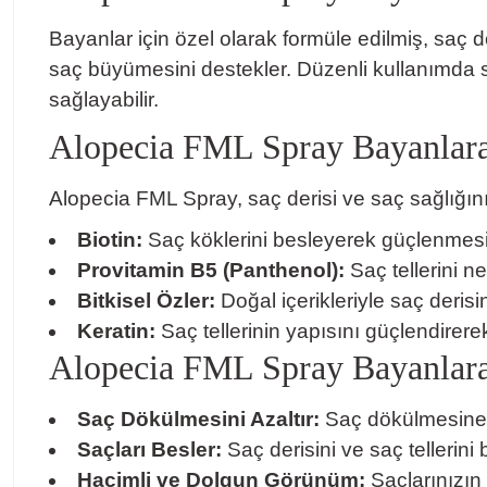
Bayanlar için özel olarak formüle edilmiş, saç dök
saç büyümesini destekler. Düzenli kullanımda s
sağlayabilir.
Alopecia FML Spray Bayanlara 
Alopecia FML Spray, saç derisi ve saç sağlığını 
Biotin:
Saç köklerini besleyerek güçlenmesin
Provitamin B5 (Panthenol):
Saç tellerini ne
Bitkisel Özler:
Doğal içerikleriyle saç derisin
Keratin:
Saç tellerinin yapısını güçlendirere
Alopecia FML Spray Bayanlara
Saç Dökülmesini Azaltır:
Saç dökülmesine kar
Saçları Besler:
Saç derisini ve saç tellerini
Hacimli ve Dolgun Görünüm:
Saçlarınızın