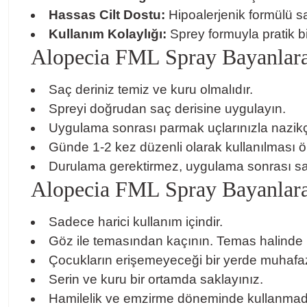
Hassas Cilt Dostu:
Hipoalerjenik formülü sa
Kullanım Kolaylığı:
Sprey formuyla pratik bi
Alopecia FML Spray Bayanlara 
Saç deriniz temiz ve kuru olmalıdır.
Spreyi doğrudan saç derisine uygulayın.
Uygulama sonrası parmak uçlarınızla nazik
Günde 1-2 kez düzenli olarak kullanılması öne
Durulama gerektirmez, uygulama sonrası saçın
Alopecia FML Spray Bayanlara Ö
Sadece harici kullanım içindir.
Göz ile temasından kaçının. Temas halinde bo
Çocukların erişemeyeceği bir yerde muhafaz
Serin ve kuru bir ortamda saklayınız.
Hamilelik ve emzirme döneminde kullanmad