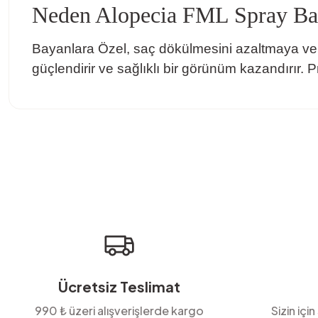
Neden Alopecia FML Spray Ba
Bayanlara Özel, saç dökülmesini azaltmaya ve sa
güçlendirir ve sağlıklı bir görünüm kazandırır. Pr
Bu ürünün fiyat bilgisi, resim, ürün açıklamalarında ve diğer konula
Görüş ve önerileriniz için teşekkür ederiz.
Ürün resmi kalitesiz, bozuk veya görüntülenemiyor.
Ürün açıklamasında eksik bilgiler bulunuyor.
Ürün bilgilerinde hatalar bulunuyor.
Ürün fiyatı diğer sitelerden daha pahalı.
Bu ürüne benzer farklı alternatifler olmalı.
Ücretsiz Teslimat
990 ₺ üzeri alışverişlerde kargo
Sizin için