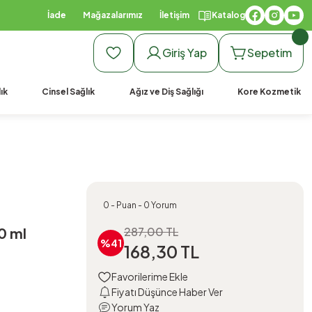
İade
Mağazalarımız
İletişim
Katalog
Giriş Yap
Sepetim
ık
Cinsel Sağlık
Ağız ve Diş Sağlığı
Kore Kozmetik
0 - Puan - 0 Yorum
0 ml
287,00 TL
%41
168,30 TL
Fiyatı Düşünce Haber Ver
Yorum Yaz