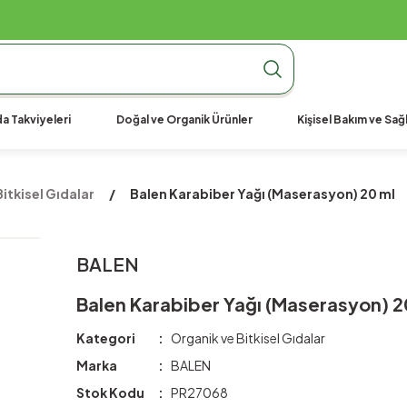
990 TL Üzeri Ücretsiz Kargo
990 TL Üzeri Ücretsiz Kargo
990 TL Üzeri Ücretsiz Kargo
a Takviyeleri
Doğal ve Organik Ürünler
Kişisel Bakım ve Sağl
itkisel Gıdalar
Balen Karabiber Yağı (Maserasyon) 20 ml
BALEN
Balen Karabiber Yağı (Maserasyon) 2
Kategori
Organik ve Bitkisel Gıdalar
Marka
BALEN
Stok Kodu
PR27068