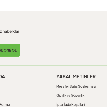
iz haberdar
ABONE OL
DA
YASAL METİNLER
Mesafeli Satış Sözleşmesi
Gizlilik ve Güvenlik
m Formu
İptal İade Koşullari