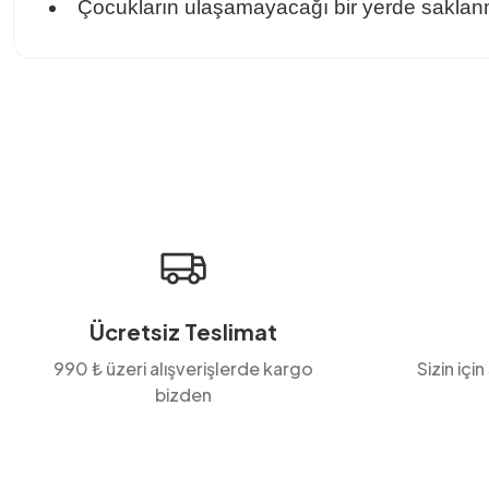
Çocukların ulaşamayacağı bir yerde saklanm
Bu ürünün fiyat bilgisi, resim, ürün açıklamalarında ve diğer konula
Görüş ve önerileriniz için teşekkür ederiz.
Ürün resmi kalitesiz, bozuk veya görüntülenemiyor.
Ürün açıklamasında eksik bilgiler bulunuyor.
Ürün bilgilerinde hatalar bulunuyor.
Ürün fiyatı diğer sitelerden daha pahalı.
Bu ürüne benzer farklı alternatifler olmalı.
Ücretsiz Teslimat
990 ₺ üzeri alışverişlerde kargo
Sizin için
bizden