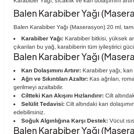
Karabiber Yağı, sıcaklık ve kan dolaşımını artırıcı 
Balen Karabiber Yağı (Masera
Balen Karabiber Yağı (Maserasyon) 20 ml, tama
Karabiber Yağı:
Karabiber bitkisi, yüksek an
çıkarılan bu yağ, karabiberin tüm iyileştirici gücü
Balen Karabiber Yağı (Masera
Kan Dolaşımını Artırır:
Karabiber yağı, kan d
Ağrı ve Sıkıntıları Azaltır:
Kas ağrıları, romat
gerilmeyi azaltabilir.
Ciltteki Kan Akışını Hızlandırır:
Cilt altında
Selülit Tedavisi:
Cilt altındaki kan dolaşımın
edebilirsiniz.
Soğuk Algınlığına Karşı Destek:
Vücut ısısı
Balen Karabiber Yağı (Maseras