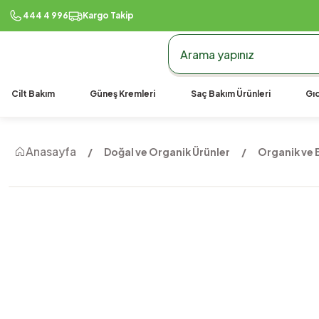
444 4 996
Kargo Takip
Cilt Bakım
Güneş Kremleri
Saç Bakım Ürünleri
Gıd
Anasayfa
Doğal ve Organik Ürünler
Organik ve B