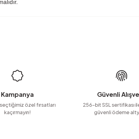
alıdır.
rda yetersiz gördüğünüz noktaları öneri formunu kullanarak tarafımıza ilete
Ürün hakkında henüz soru sorulmamış.
Bu ürüne ilk yorumu siz yapın!
Yorum Yaz
Soru Sor
Kampanya
Güvenli Alışve
 seçtiğimiz özel fırsatları
256-bit SSL sertifikası i
kaçırmayın!
güvenli ödeme alty
Gönder