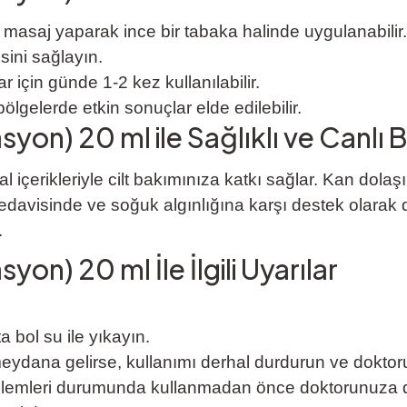
e masaj yaparak ince bir tabaka halinde uygulanabilir.
ini sağlayın.
r için günde 1-2 kez kullanılabilir.
 bölgelerde etkin sonuçlar elde edilebilir.
on) 20 ml ile Sağlıklı ve Canlı Bi
çerikleriyle cilt bakımınıza katkı sağlar. Kan dolaşımı
edavisinde ve soğuk algınlığına karşı destek olarak da k
.
on) 20 ml İle İlgili Uyarılar
 bol su ile yıkayın.
n meydana gelirse, kullanımı derhal durdurun ve dokt
blemleri durumunda kullanmadan önce doktorunuza d