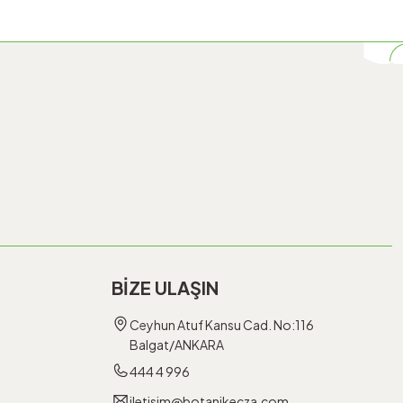
BİZE ULAŞIN
Ceyhun Atuf Kansu Cad. No:116
Balgat/ANKARA
444 4 996
iletisim@botanikecza.com