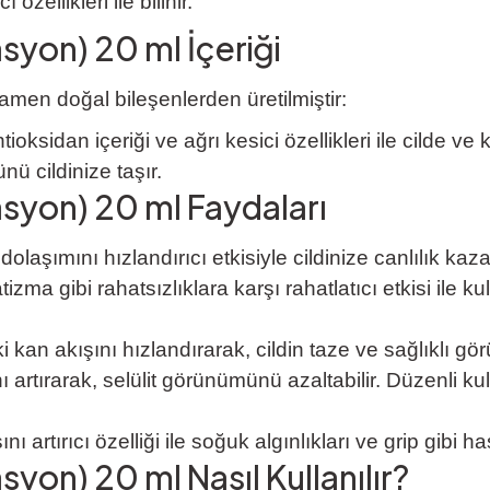
özellikleri ile bilinir.
syon) 20 ml İçeriği
men doğal bileşenlerden üretilmiştir:
tioksidan içeriği ve ağrı kesici özellikleri ile cilde 
nü cildinize taşır.
syon) 20 ml Faydaları
olaşımını hızlandırıcı etkisiyle cildinize canlılık kaz
izma gibi rahatsızlıklara karşı rahatlatıcı etkisi ile 
ki kan akışını hızlandırarak, cildin taze ve sağlıklı gö
ı artırarak, selülit görünümünü azaltabilir. Düzenli ku
nı artırıcı özelliği ile soğuk algınlıkları ve grip gibi h
yon) 20 ml Nasıl Kullanılır?