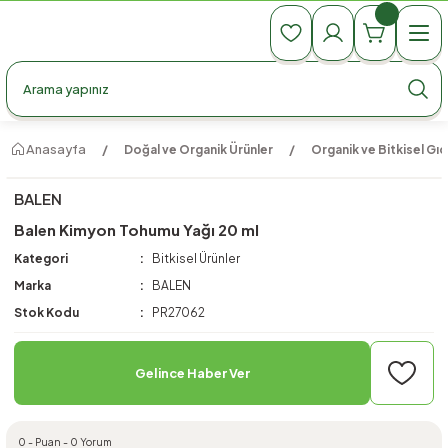
990 TL Üzeri Ücretsiz Kargo
990 TL Üzeri Ücretsiz Kargo
990 TL Üzeri Ücretsiz Kargo
Anasayfa
Doğal ve Organik Ürünler
Organik ve Bitkisel Gıd
BALEN
Balen Kimyon Tohumu Yağı 20 ml
Kategori
Bitkisel Ürünler
Marka
BALEN
Stok Kodu
PR27062
Gelince Haber Ver
0 - Puan - 0 Yorum