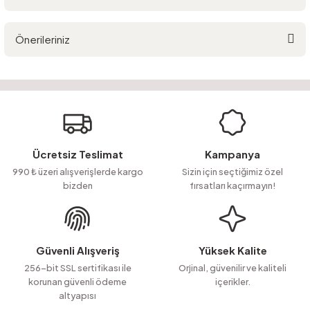
Bu ürüne ilk yorumu siz yapın!
Önerileriniz
Yorum Yaz
Ürün hakkında henüz soru sorulmamış.
Bu ürünün fiyat bilgisi, resim, ürün açıklamalarında ve diğer konularda
yetersiz gördüğünüz noktaları öneri formunu kullanarak tarafımıza
Soru Sor
iletebilirsiniz.
Görüş ve önerileriniz için teşekkür ederiz.
Ürün resmi kalitesiz, bozuk veya görüntülenemiyor.
Ücretsiz Teslimat
Kampanya
Ürün açıklamasında eksik bilgiler bulunuyor.
990 ₺ üzeri alışverişlerde kargo
Sizin için seçtiğimiz özel
bizden
fırsatları kaçırmayın!
Ürün bilgilerinde hatalar bulunuyor.
Ürün fiyatı diğer sitelerden daha pahalı.
Bu ürüne benzer farklı alternatifler olmalı.
Güvenli Alışveriş
Yüksek Kalite
256-bit SSL sertifikası ile
Orjinal, güvenilir ve kaliteli
korunan güvenli ödeme
içerikler.
altyapısı