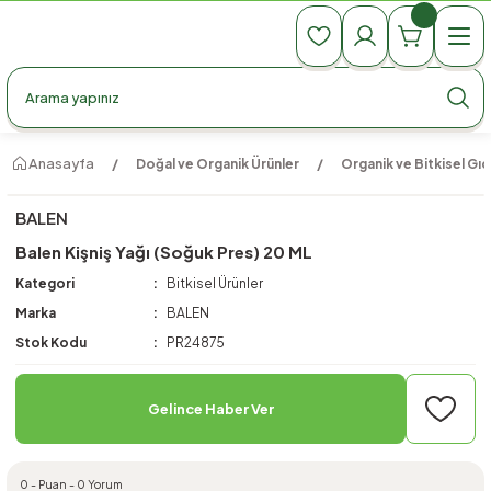
990 TL Üzeri Ücretsiz Kargo
990 TL Üzeri Ücretsiz Kargo
990 TL Üzeri Ücretsiz Kargo
Anasayfa
Doğal ve Organik Ürünler
Organik ve Bitkisel Gıd
BALEN
Balen Kişniş Yağı (Soğuk Pres) 20 ML
Kategori
Bitkisel Ürünler
Marka
BALEN
Stok Kodu
PR24875
Gelince Haber Ver
0 - Puan - 0 Yorum