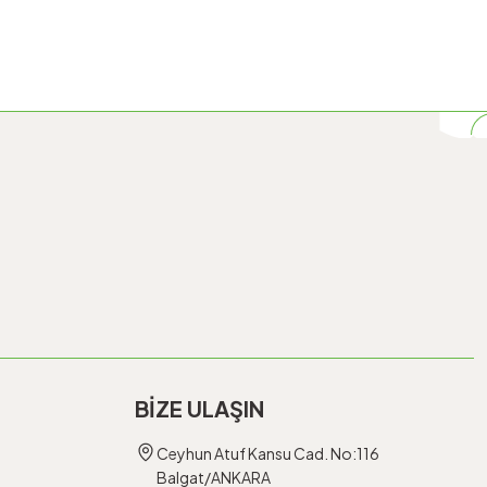
BİZE ULAŞIN
Ceyhun Atuf Kansu Cad. No:116
Balgat/ANKARA