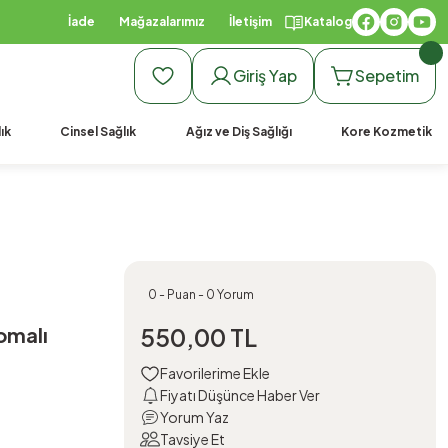
İade
Mağazalarımız
İletişim
Katalog
Giriş Yap
Sepetim
ık
Cinsel Sağlık
Ağız ve Diş Sağlığı
Kore Kozmetik
0 - Puan - 0 Yorum
omalı
550,00 TL
Fiyatı Düşünce Haber Ver
Yorum Yaz
Tavsiye Et