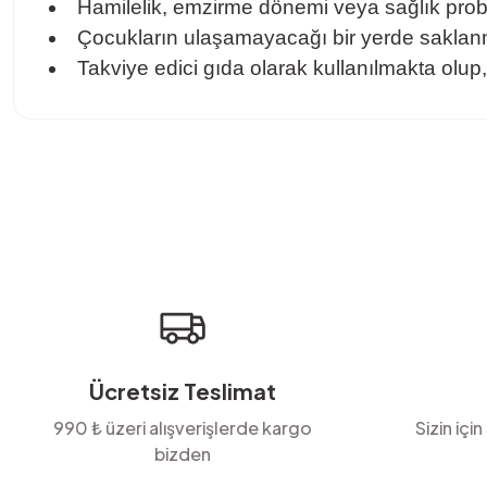
Hamilelik, emzirme dönemi veya sağlık pro
Çocukların ulaşamayacağı bir yerde saklanm
Takviye edici gıda olarak kullanılmakta olup
Bu ürünün fiyat bilgisi, resim, ürün açıklamalarında ve diğer konula
Görüş ve önerileriniz için teşekkür ederiz.
Ürün resmi kalitesiz, bozuk veya görüntülenemiyor.
Ürün açıklamasında eksik bilgiler bulunuyor.
Ürün bilgilerinde hatalar bulunuyor.
Ürün fiyatı diğer sitelerden daha pahalı.
Bu ürüne benzer farklı alternatifler olmalı.
Ücretsiz Teslimat
990 ₺ üzeri alışverişlerde kargo
Sizin için
bizden