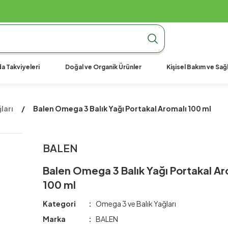
990 TL Üzeri Ücretsiz Kargo
990 TL Üzeri Ücretsiz Kargo
990 TL Üzeri Ücretsiz Kargo
a Takviyeleri
Doğal ve Organik Ürünler
Kişisel Bakım ve Sağl
ları
Balen Omega 3 Balık Yağı Portakal Aromalı 100 ml
BALEN
Balen Omega 3 Balık Yağı Portakal Ar
100 ml
Kategori
Omega 3 ve Balık Yağları
Marka
BALEN