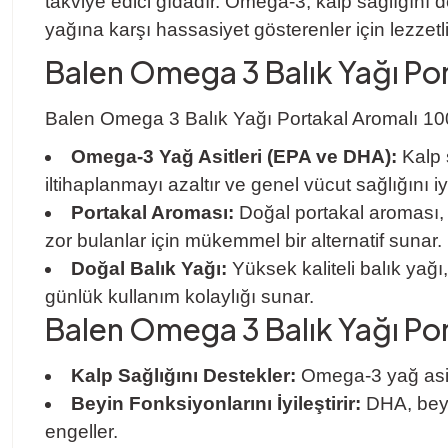
takviye edici gıdadır. Omega-3, kalp sağlığını des
yağına karşı hassasiyet gösterenler için lezzetli 
Balen Omega 3 Balık Yağı Por
Balen Omega 3 Balık Yağı Portakal Aromalı 100 
Omega-3 Yağ Asitleri (EPA ve DHA):
Kalp s
iltihaplanmayı azaltır ve genel vücut sağlığını iyil
Portakal Aroması:
Doğal portakal aroması, ba
zor bulanlar için mükemmel bir alternatif sunar.
Doğal Balık Yağı:
Yüksek kaliteli balık yağı
günlük kullanım kolaylığı sunar.
Balen Omega 3 Balık Yağı Por
Kalp Sağlığını Destekler:
Omega-3 yağ asitler
Beyin Fonksiyonlarını İyileştirir:
DHA, beyin
engeller.