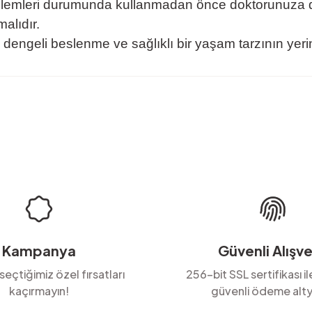
blemleri durumunda kullanmadan önce doktorunuza d
alıdır.
, dengeli beslenme ve sağlıklı bir yaşam tarzının ye
rda yetersiz gördüğünüz noktaları öneri formunu kullanarak tarafımıza ilete
Ürün hakkında henüz soru sorulmamış.
Bu ürüne ilk yorumu siz yapın!
Yorum Yaz
Soru Sor
Kampanya
Güvenli Alışve
 seçtiğimiz özel fırsatları
256-bit SSL sertifikası i
kaçırmayın!
güvenli ödeme alty
Gönder