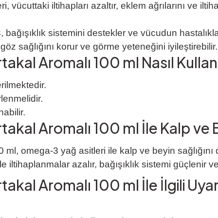
 vücuttaki iltihapları azaltır, eklem ağrılarını ve iltiha
ağışıklık sistemini destekler ve vücudun hastalıklara 
öz sağlığını korur ve görme yeteneğini iyileştirebilir.
akal Aromalı 100 ml Nasıl Kullanı
erilmektedir.
rlenmelidir.
abilir.
akal Aromalı 100 ml İle Kalp ve B
l, omega-3 yağ asitleri ile kalp ve beyin sağlığını d
e iltihaplanmalar azalır, bağışıklık sistemi güçlenir ve
kal Aromalı 100 ml İle İlgili Uyar