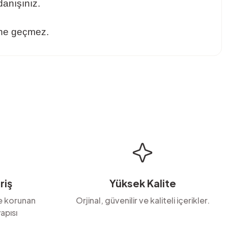
anışınız.
rine geçmez.
bilirsiniz.
riş
Yüksek Kalite
le korunan
Orjinal, güvenilir ve kaliteli içerikler.
apısı