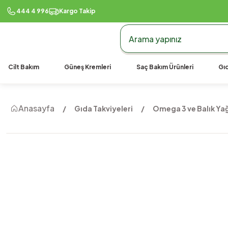
444 4 996
Kargo Takip
Cilt Bakım
Güneş Kremleri
Saç Bakım Ürünleri
Gıd
Anasayfa
Gıda Takviyeleri
Omega 3 ve Balık Yağ