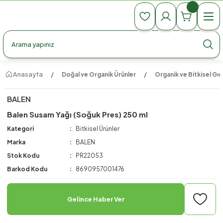
990 TL Üzeri Ücretsiz Kargo
990 TL Üzeri Ücretsiz Kargo
990 TL Üzeri Ücretsiz Kargo
Anasayfa
Doğal ve Organik Ürünler
Organik ve Bitkisel Gıd
BALEN
Balen Susam Yağı (Soğuk Pres) 250 ml
Kategori
Bitkisel Ürünler
Marka
BALEN
Stok Kodu
PR22053
Barkod Kodu
8690957001476
Gelince Haber Ver