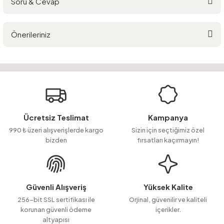
Soru & Cevap
Bu ürüne ilk yorumu siz yapın!
Önerileriniz
Yorum Yaz
Ürün hakkında henüz soru sorulmamış.
Bu ürünün fiyat bilgisi, resim, ürün açıklamalarında ve diğer konularda
yetersiz gördüğünüz noktaları öneri formunu kullanarak tarafımıza
Soru Sor
iletebilirsiniz.
Görüş ve önerileriniz için teşekkür ederiz.
Ürün resmi kalitesiz, bozuk veya görüntülenemiyor.
Ücretsiz Teslimat
Kampanya
Ürün açıklamasında eksik bilgiler bulunuyor.
990 ₺ üzeri alışverişlerde kargo
Sizin için seçtiğimiz özel
bizden
fırsatları kaçırmayın!
Ürün bilgilerinde hatalar bulunuyor.
Ürün fiyatı diğer sitelerden daha pahalı.
Bu ürüne benzer farklı alternatifler olmalı.
Güvenli Alışveriş
Yüksek Kalite
256-bit SSL sertifikası ile
Orjinal, güvenilir ve kaliteli
korunan güvenli ödeme
içerikler.
altyapısı