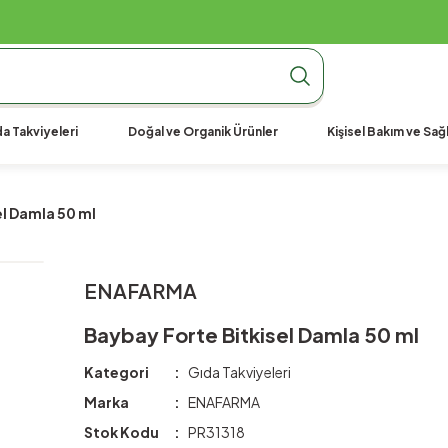
990 TL Üzeri Ücretsiz Kargo
990 TL Üzeri Ücretsiz Kargo
990 TL Üzeri Ücretsiz Kargo
a Takviyeleri
Doğal ve Organik Ürünler
Kişisel Bakım ve Sağl
l Damla 50 ml
ENAFARMA
Baybay Forte Bitkisel Damla 50 ml
Kategori
Gıda Takviyeleri
Marka
ENAFARMA
Stok Kodu
PR31318