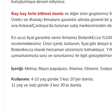
buluşturmaya devam ediyoruz.
Bay bay forte bitkisel damla
ve diğer ürün gruplarımız f
Üretici ve ithalatçı firmaların garantisi altında güvenli b
sıra Ankara/
Çankaya'da bulunan satış merkezimizden de ürü
En ucuz fiyat garantisi veren firmamız BotanikEcza %100
incelemektesiniz. Ürün içerik, kullanım, fiyat gibi detaylı
Botanikecza olarak herzaman sözümüzü tutmaktayız. Yılla
uzmanlarımızla soru ve sorunlarınız ile ilgili görüşebilirsin
İçeriği
: Melisa, Mayıs papatyası, Ihlamur, Gliserol, Sodyu
Kullanımı
: 4-10 yaş günde 3 kez 20'şer damla.
11 yaş ve üstü günde 3 kez 30'ar damla.