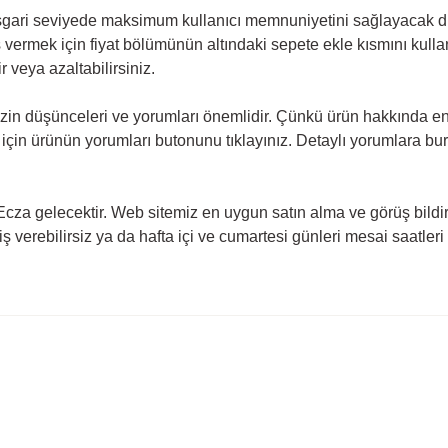
k asgari seviyede maksimum kullanıcı memnuniyetini sağlayacak 
iş vermek için fiyat bölümünün altındaki sepete ekle kısmını kull
r veya azaltabilirsiniz.
zin
düşünceleri ve yorumları önemlidir. Çünkü ürün hakkında en 
çin ürünün yorumları butonunu tıklayınız. Detaylı yorumlara bur
 Ecza gelecektir. Web sitemiz en uygun satın alma ve görüş bild
riş verebilirsiz ya da hafta içi ve cumartesi günleri mesai saatle
rda yetersiz gördüğünüz noktaları öneri formunu kullanarak tarafımıza ilete
Ürün hakkında henüz soru sorulmamış.
Bu ürüne ilk yorumu siz yapın!
Yorum Yaz
Soru Sor