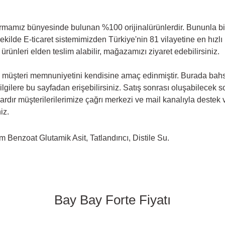
irmamız bünyesinde bulunan %100 orijinalürünlerdir. Bununla birl
ir şekilde E-ticaret sistemimizden Türkiye'nin 81 vilayetine en hız
nleri elden teslim alabilir, mağazamızı ziyaret edebilirsiniz.
 müşteri memnuniyetini kendisine amaç edinmiştir. Burada bahse
 bilgilere bu sayfadan erişebilirsiniz. Satış sonrası oluşabilecek 
rdır müşterilerilerimize çağrı merkezi ve mail kanalıyla deste
iz.
m Benzoat Glutamik Asit, Tatlandırıcı, Distile Su.
Bay Bay Forte Fiyatı