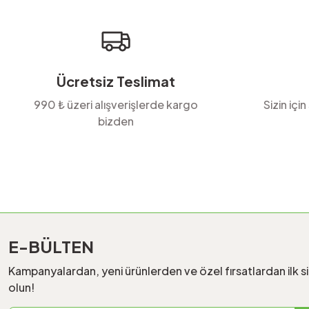
Ürün bilgilerinde hatalar bulunuyor.
Ürün fiyatı diğer sitelerden daha pahalı.
Bu ürüne benzer farklı alternatifler olmalı.
Ücretsiz Teslimat
990 ₺ üzeri alışverişlerde kargo
Sizin için
bizden
E-BÜLTEN
Kampanyalardan, yeni ürünlerden ve özel fırsatlardan ilk s
olun!