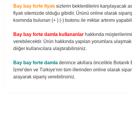
Bay bay forte fiyatı
sizlerin beklentilerini karşılayaca
fiyatı sitemizde olduğu gibidir. Ürünü online olarak sipar
kısmında bulunan (+ ) (-) butonu ile miktar artırımı yapabili
Bay bay forte
damla kullananlar
hakkında müşterilerimi
verebilecektir. Ürün hakkında yapılan yorumlara ulaşmak i
diiğer kullanıcılara ulaştırabilirsiniz.
Bay bay forte
damla
denince akıllara öncelikle Botanik
İzmir'den ve Türkiye'nin tüm illerinden online olarak sipa
arayarak sipariş verebilirsiniz.
Bu ürünün fiyat bilgisi, resim, ürün açıklamalarında ve diğer konula
Görüş ve önerileriniz için teşekkür ederiz.
Ürün resmi kalitesiz, bozuk veya görüntülenemiyor.
Ürün açıklamasında eksik bilgiler bulunuyor.