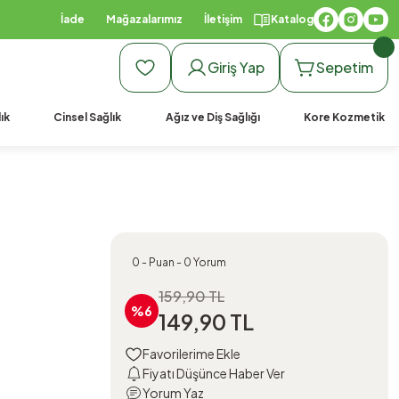
İade
Mağazalarımız
İletişim
Katalog
Giriş Yap
Sepetim
ık
Cinsel Sağlık
Ağız ve Diş Sağlığı
Kore Kozmetik
0 - Puan - 0 Yorum
159,90 TL
%6
149,90 TL
Fiyatı Düşünce Haber Ver
Yorum Yaz