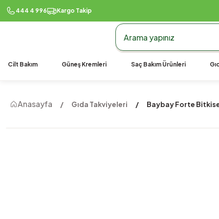
444 4 996
Kargo Takip
Cilt Bakım
Güneş Kremleri
Saç Bakım Ürünleri
Gıd
Anasayfa
Gıda Takviyeleri
Baybay Forte Bitkise