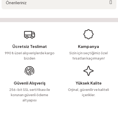
Önerileriniz
Yorum Yaz
Ürün hakkında henüz soru sorulmamış.
Bu ürünün fiyat bilgisi, resim, ürün açıklamalarında ve diğer konularda
yetersiz gördüğünüz noktaları öneri formunu kullanarak tarafımıza
Soru Sor
iletebilirsiniz.
Görüş ve önerileriniz için teşekkür ederiz.
Ürün resmi kalitesiz, bozuk veya görüntülenemiyor.
Ücretsiz Teslimat
Kampanya
Ürün açıklamasında eksik bilgiler bulunuyor.
990 ₺ üzeri alışverişlerde kargo
Sizin için seçtiğimiz özel
bizden
fırsatları kaçırmayın!
Ürün bilgilerinde hatalar bulunuyor.
Ürün fiyatı diğer sitelerden daha pahalı.
Bu ürüne benzer farklı alternatifler olmalı.
Güvenli Alışveriş
Yüksek Kalite
256-bit SSL sertifikası ile
Orjinal, güvenilir ve kaliteli
korunan güvenli ödeme
içerikler.
altyapısı
Gönder