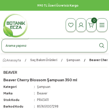
990 TL Üzeri Ücretsiz Kargo
0
Anasayfa
Saç Bakım Ürünleri
Şampuan
Beaver Cher
BEAVER
Beaver Cherry Blossom Şampuan 350 ml
Kategori
Şampuan
Marka
Beaver
Stok Kodu
PR43411
Barkod Kodu
857651007298