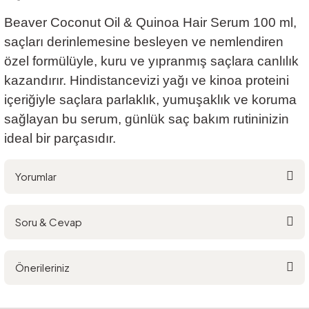
Beaver Coconut Oil & Quinoa Hair Serum 100 ml,
saçları derinlemesine besleyen ve nemlendiren
özel formülüyle, kuru ve yıpranmış saçlara canlılık
kazandırır. Hindistancevizi yağı ve kinoa proteini
içeriğiyle saçlara parlaklık, yumuşaklık ve koruma
sağlayan bu serum, günlük saç bakım rutininizin
ideal bir parçasıdır.
Yorumlar
Soru & Cevap
Bu ürüne ilk yorumu siz yapın!
Önerileriniz
Yorum Yaz
Ürün hakkında henüz soru sorulmamış.
Bu ürünün fiyat bilgisi, resim, ürün açıklamalarında ve diğer konularda