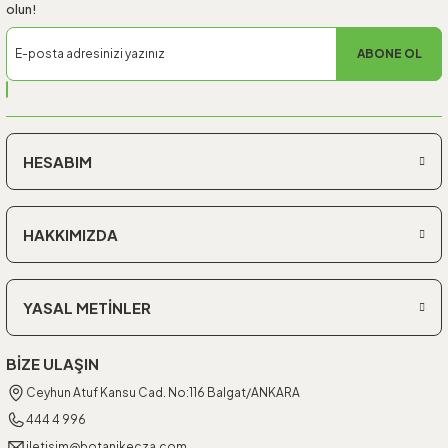
olun!
ABONE OL
HESABIM
HAKKIMIZDA
YASAL METİNLER
BİZE ULAŞIN
Ceyhun Atuf Kansu Cad. No:116 Balgat/ANKARA
444 4 996
iletisim@botanikecza.com