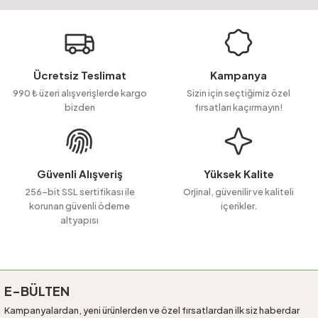
yetersiz gördüğünüz noktaları öneri formunu kullanarak tarafımıza
Soru Sor
iletebilirsiniz.
Görüş ve önerileriniz için teşekkür ederiz.
Ürün resmi kalitesiz, bozuk veya görüntülenemiyor.
Ücretsiz Teslimat
Kampanya
Ürün açıklamasında eksik bilgiler bulunuyor.
990 ₺ üzeri alışverişlerde kargo
Sizin için seçtiğimiz özel
bizden
fırsatları kaçırmayın!
Ürün bilgilerinde hatalar bulunuyor.
Ürün fiyatı diğer sitelerden daha pahalı.
Bu ürüne benzer farklı alternatifler olmalı.
Güvenli Alışveriş
Yüksek Kalite
256-bit SSL sertifikası ile
Orjinal, güvenilir ve kaliteli
korunan güvenli ödeme
içerikler.
altyapısı
Gönder
E-BÜLTEN
Kampanyalardan, yeni ürünlerden ve özel fırsatlardan ilk siz haberdar