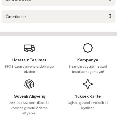
Bu ürüne ilk yorumu siz yapın!
Önerileriniz
Yorum Yaz
Ürün hakkında henüz soru sorulmamış.
Bu ürünün fiyat bilgisi, resim, ürün açıklamalarında ve diğer konularda
yetersiz gördüğünüz noktaları öneri formunu kullanarak tarafımıza
Soru Sor
iletebilirsiniz.
Görüş ve önerileriniz için teşekkür ederiz.
Ürün resmi kalitesiz, bozuk veya görüntülenemiyor.
Ücretsiz Teslimat
Kampanya
Ürün açıklamasında eksik bilgiler bulunuyor.
990 ₺ üzeri alışverişlerde kargo
Sizin için seçtiğimiz özel
bizden
fırsatları kaçırmayın!
Ürün bilgilerinde hatalar bulunuyor.
Ürün fiyatı diğer sitelerden daha pahalı.
Bu ürüne benzer farklı alternatifler olmalı.
Güvenli Alışveriş
Yüksek Kalite
256-bit SSL sertifikası ile
Orjinal, güvenilir ve kaliteli
korunan güvenli ödeme
içerikler.
altyapısı