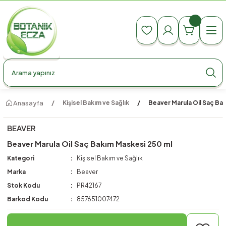
990 TL Üzeri Ücretsiz Kargo
990 TL Üzeri Ücretsiz Kargo
990 TL Üzeri Ücretsiz Kargo
Anasayfa
Kişisel Bakım ve Sağlık
Beaver Marula Oil Saç Ba
BEAVER
Beaver Marula Oil Saç Bakım Maskesi 250 ml
Kategori
Kişisel Bakım ve Sağlık
Marka
Beaver
Stok Kodu
PR42167
Barkod Kodu
857651007472