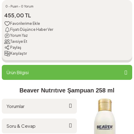
0 - Puan - 0 Yorum
455,00 TL
Fiyatı Düşünce Haber Ver
Yorum Yaz
Tavsiye Et
Paylaş
Karşılaştır
Ürün Bilgisi
Beaver Nutrıtıve Şampuan 258 ml
Yorumlar
Soru & Cevap
Bu ürüne ilk yorumu siz yapın!