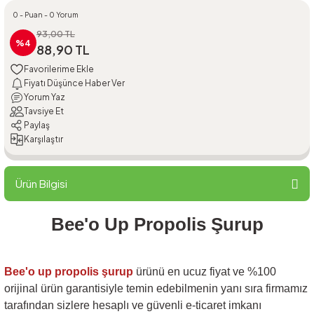
0 - Puan - 0 Yorum
93,00 TL
%4
88,90 TL
Fiyatı Düşünce Haber Ver
Yorum Yaz
Tavsiye Et
Paylaş
Karşılaştır
Ürün Bilgisi
Bee'o Up Propolis Şurup
Bee'o up propolis şurup
ürünü en ucuz fiyat ve %100
orijinal ürün garantisiyle temin edebilmenin yanı sıra firmamız
tarafından sizlere hesaplı ve güvenli e-ticaret imkanı