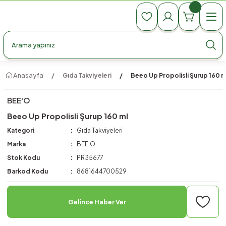
990 TL Üzeri Ücretsiz Kargo
990 TL Üzeri Ücretsiz Kargo
990 TL Üzeri Ücretsiz Kargo
Anasayfa
Gıda Takviyeleri
Beeo Up Propolisli Şurup 160 m
BEE'O
Beeo Up Propolisli Şurup 160 ml
Kategori
Gıda Takviyeleri
Marka
BEE'O
Stok Kodu
PR35677
Barkod Kodu
8681644700529
Gelince Haber Ver