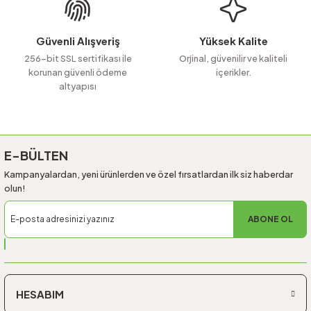
Bu ürüne benzer farklı alternatifler olmalı.
Güvenli Alışveriş
Yüksek Kalite
256-bit SSL sertifikası ile
Orjinal, güvenilir ve kaliteli
korunan güvenli ödeme
içerikler.
altyapısı
Gönder
E-BÜLTEN
Kampanyalardan, yeni ürünlerden ve özel fırsatlardan ilk siz haberdar
olun!
ABONE OL
HESABIM