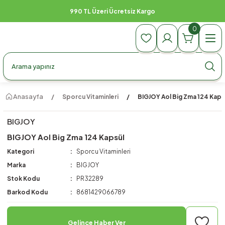
990 TL Üzeri Ücretsiz Kargo
0
Anasayfa
Sporcu Vitaminleri
BIGJOY Aol Big Zma 124 Kaps
BIGJOY
BIGJOY Aol Big Zma 124 Kapsül
Kategori
Sporcu Vitaminleri
Marka
BIGJOY
Stok Kodu
PR32289
Barkod Kodu
8681429066789
Gelince Haber Ver