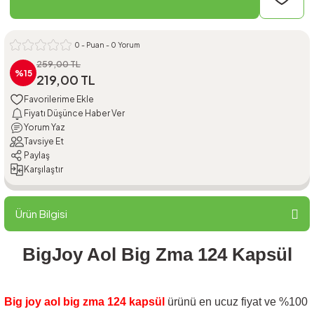
0 - Puan - 0 Yorum
259,00 TL
%15
219,00 TL
Fiyatı Düşünce Haber Ver
Yorum Yaz
Tavsiye Et
Paylaş
Karşılaştır
Ürün Bilgisi
BigJoy Aol Big Zma 124 Kapsül
Big joy aol big zma 124 kapsül
ürünü en ucuz fiyat ve %100