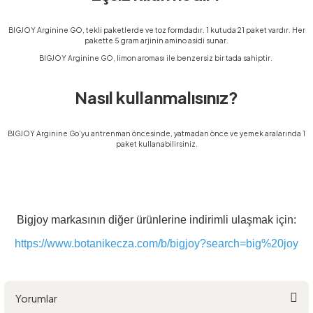
BIGJOY Arginine GO, tekli paketlerde ve toz formdadır. 1 kutuda 21 paket vardır. Her
pakette 5 gram arjinin amino asidi sunar.
BIGJOY Arginine GO, limon aroması ile benzersiz bir tada sahiptir.
Nasıl kullanmalısınız?
BIGJOY Arginine Go’yu antrenman öncesinde, yatmadan önce ve yemek aralarında 1
paket kullanabilirsiniz.
Bigjoy markasının diğer ürünlerine indirimli ulaşmak için:
https://www.botanikecza.com/b/bigjoy?search=big%20joy
Yorumlar