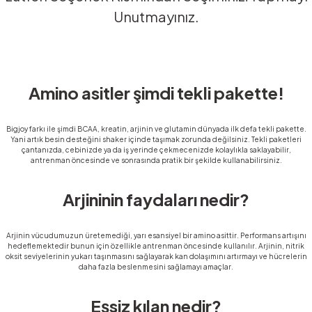
Unutmayınız.
Amino asitler şimdi tekli pakette!
Bigjoy farkı ile şimdi BCAA, kreatin, arjinin ve glutamin dünyada ilk defa tekli pakette.
Yani artık besin desteğini shaker içinde taşımak zorunda değilsiniz. Tekli paketleri
çantanızda, cebinizde ya da iş yerinde çekmecenizde kolaylıkla saklayabilir,
antrenman öncesinde ve sonrasında pratik bir şekilde kullanabilirsiniz.
Arjininin faydaları nedir?
Arjinin vücudumuzun üretemediği, yarı esansiyel bir amino asittir. Performans artışını
hedeflemektedir bunun için özellikle antrenman öncesinde kullanılır. Arjinin, nitrik
oksit seviyelerinin yukarı taşınmasını sağlayarak kan dolaşımını artırmayı ve hücrelerin
daha fazla beslenmesini sağlamayı amaçlar.
Eşsiz kılan nedir?