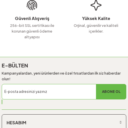
Ürün fiyatı diğer sitelerden daha pahalı.
Bu ürüne benzer farklı alternatifler olmalı.
Güvenli Alışveriş
Yüksek Kalite
256-bit SSL sertifikası ile
Orjinal, güvenilir ve kaliteli
korunan güvenli ödeme
içerikler.
altyapısı
Gönder
E-BÜLTEN
Kampanyalardan, yeni ürünlerden ve özel fırsatlardan ilk siz haberdar
olun!
ABONE OL
HESABIM