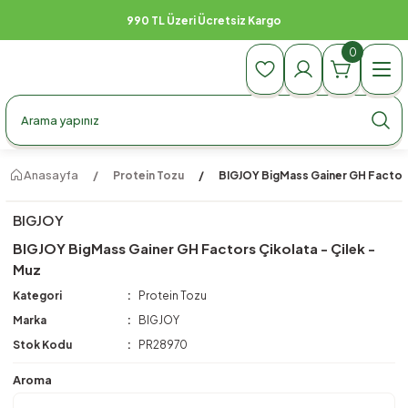
990 TL Üzeri Ücretsiz Kargo
0
Anasayfa
Protein Tozu
BIGJOY BigMass Gainer GH Factors 
BIGJOY
BIGJOY BigMass Gainer GH Factors Çikolata - Çilek -
Muz
Kategori
Protein Tozu
Marka
BIGJOY
Stok Kodu
PR28970
Aroma