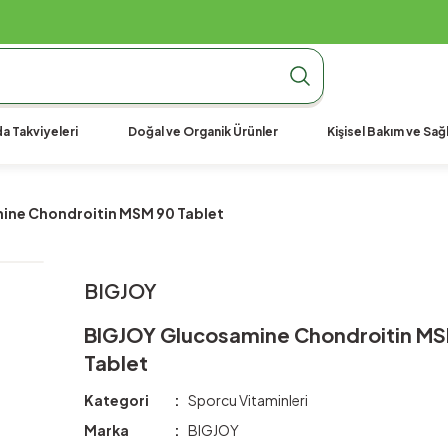
990 TL Üzeri Ücretsiz Kargo
990 TL Üzeri Ücretsiz Kargo
990 TL Üzeri Ücretsiz Kargo
a Takviyeleri
Doğal ve Organik Ürünler
Kişisel Bakım ve Sağl
ne Chondroitin MSM 90 Tablet
BIGJOY
BIGJOY Glucosamine Chondroitin M
Tablet
Kategori
Sporcu Vitaminleri
Marka
BIGJOY