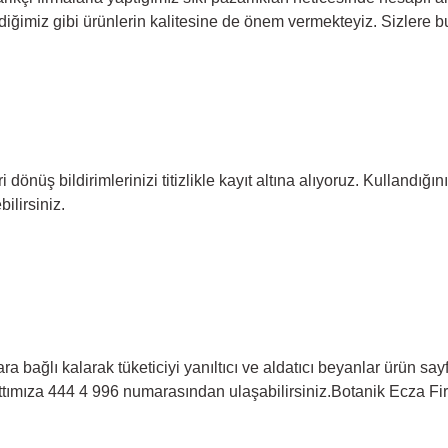
ğimiz gibi ürünlerin kalitesine de önem vermekteyiz. Sizlere bu ü
eri dönüş bildirimlerinizi titizlikle kayıt altına alıyoruz. Kullandı
ilirsiniz.
ara bağlı kalarak tüketiciyi yanıltıcı ve aldatıcı beyanlar ürün 
hattımıza 444 4 996 numarasından ulaşabilirsiniz.Botanik Ecza Fi