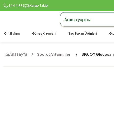
444 4 996
Kargo Takip
Cilt Bakım
Güneş Kremleri
Saç Bakım Ürünleri
Gıd
Anasayfa
Sporcu Vitaminleri
BIGJOY Glucosami