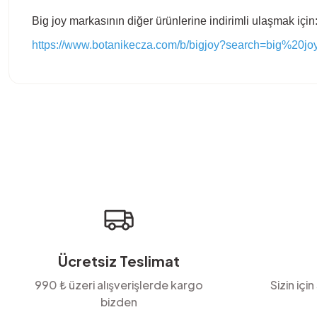
Big joy markasının diğer ürünlerine indirimli ulaşmak için
https://www.botanikecza.com/b/bigjoy?search=big%20jo
Bu ürünün fiyat bilgisi, resim, ürün açıklamalarında ve diğer konula
Görüş ve önerileriniz için teşekkür ederiz.
Ürün resmi kalitesiz, bozuk veya görüntülenemiyor.
Ürün açıklamasında eksik bilgiler bulunuyor.
Ürün bilgilerinde hatalar bulunuyor.
Ürün fiyatı diğer sitelerden daha pahalı.
Bu ürüne benzer farklı alternatifler olmalı.
Ücretsiz Teslimat
990 ₺ üzeri alışverişlerde kargo
Sizin için
bizden