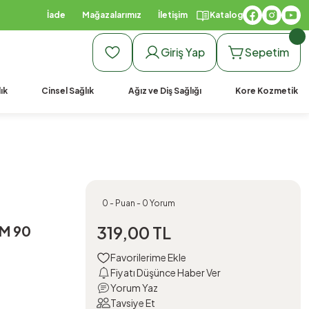
İade
Mağazalarımız
İletişim
Katalog
Giriş Yap
Sepetim
ık
Cinsel Sağlık
Ağız ve Diş Sağlığı
Kore Kozmetik
0 - Puan - 0 Yorum
SM 90
319,00 TL
Fiyatı Düşünce Haber Ver
Yorum Yaz
Tavsiye Et