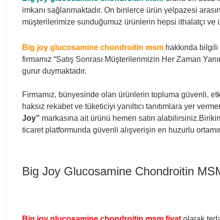
imkanı sağlanmaktadır. On binlerce ürün yelpazesi arasınd
müşterilerimize sunduğumuz ürünlerin hepsi ithalatçı ve ür
Big joy glucosamine chondroitin msm
hakkında bilgili
firmamız “Satış Sonrası Müşterilerimizin Her Zaman Yanın
gurur duymaktadır.
Firmamız, bünyesinde olan ürünlerin topluma güvenli, etki
haksız rekabet ve tüketiciyi yanıltıcı tanıtımlara yer ver
Joy”
markasına ait ürünü hemen satın alabilirsiniz.Biriki
ticaret platformunda güvenli alışverişin en huzurlu orta
Big Joy Glucosamine Chondroitin MSM
Big joy glucosamine chondroitin msm
fiyat
olarak teda