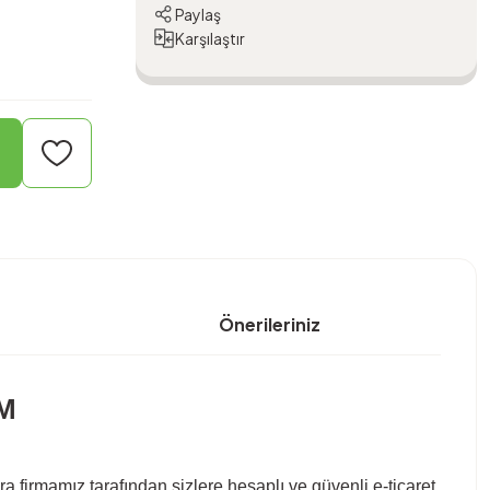
Paylaş
Karşılaştır
Önerileriniz
SM
a firmamız tarafından sizlere hesaplı ve güvenli e-ticaret