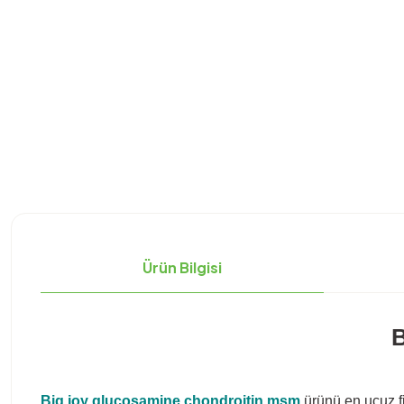
Ürün Bilgisi
B
Big joy glucosamine chondroitin msm
ürünü en ucuz fi