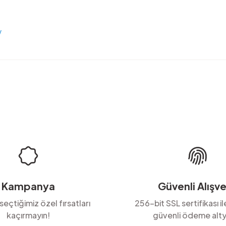
:
y
rda yetersiz gördüğünüz noktaları öneri formunu kullanarak tarafımıza ilete
Ürün hakkında henüz soru sorulmamış.
Bu ürüne ilk yorumu siz yapın!
Yorum Yaz
Soru Sor
Kampanya
Güvenli Alışve
 seçtiğimiz özel fırsatları
256-bit SSL sertifikası i
kaçırmayın!
güvenli ödeme alty
Gönder