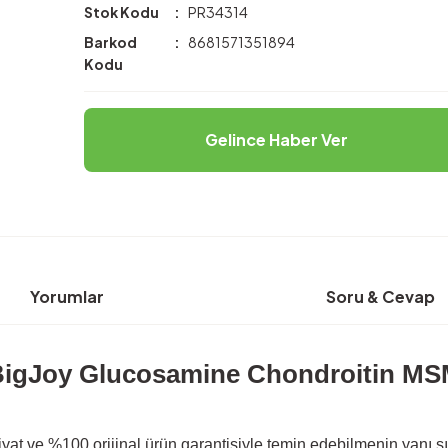
Stok Kodu
PR34314
Barkod
8681571351894
Kodu
Gelince Haber Ver
Yorumlar
Soru & Cevap
igJoy Glucosamine Chondroitin M
yat ve %100 orijinal ürün garantisiyle temin edebilmenin yanı sır