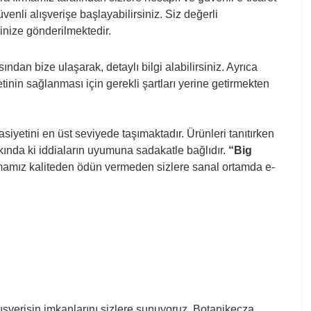
nli alışverişe başlayabilirsiniz. Siz değerli
sinize gönderilmektedir.
an bize ulaşarak, detaylı bilgi alabilirsiniz. Ayrıca
nin sağlanması için gerekli şartları yerine getirmekten
iyetini en üst seviyede taşımaktadır. Ürünleri tanıtırken
kkında ki iddiaların uyumuna sadakatle bağlıdır.
“Big
firmamız kaliteden ödün vermeden sizlere sanal ortamda e-
alışverişin imkanlarını sizlere sunuyoruz. Botanikecza