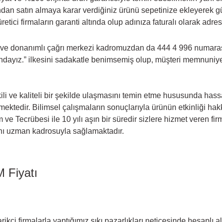
an satın almaya karar verdiğiniz ürünü sepetinize ekleyerek güve
etici firmaların garanti altında olup adınıza faturalı olarak adre
 ve donanımlı çağrı merkezi kadromuzdan da 444 4 996 numarasınd
dayız.” ilkesini sadakatle benimsemiş olup, müşteri memnuniyeti
li ve kaliteli bir şekilde ulaşmasını temin etme hususunda hassas
memektedir. Bilimsel çalışmaların sonuçlarıyla ürünün etkinliği ha
m ve Tecrübesi ile 10 yılı aşın bir süredir sizlere hizmet veren 
mını uzman kadrosuyla sağlamaktadır.
 Fiyatı
rikçi firmalarla yaptığımız sıkı pazarlıkları neticesinde hesaplı 