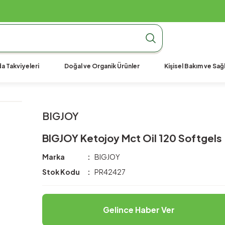
990 TL Üzeri Ücretsiz Kargo
990 TL Üzeri Ücretsiz Kargo
990 TL Üzeri Ücretsiz Kargo
a Takviyeleri
Doğal ve Organik Ürünler
Kişisel Bakım ve Sağl
BIGJOY
BIGJOY Ketojoy Mct Oil 120 Softgels
Marka
BIGJOY
Stok Kodu
PR42427
Gelince Haber Ver