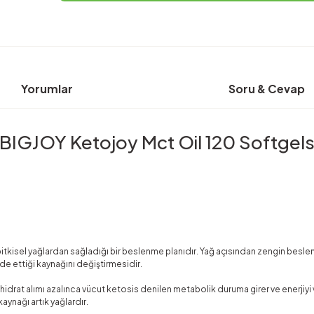
Yorumlar
Soru & Cevap
BIGJOY Ketojoy Mct Oil 120 Softgel
bitkisel yağlardan sağladığı bir beslenme planıdır. Yağ açısından zengin bes
de ettiği kaynağını değiştirmesidir.
hidrat alımı azalınca vücut ketosis denilen metabolik duruma girer ve enerjiy
ynağı artık yağlardır.