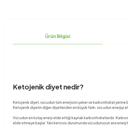
Ürün Bilgisi
Ketojenik diyet nedir?
Ketojenik diyet, vücudun tüm enerjisini şeker ve karbonhidrat yerine 
Ketojenik diyetin diğer diyetlerden en büyük farkı: vücudun enerjiyi el
Vücudun en kolay enerji elde ettiği kaynak karbonhidratlardır. Karbon
elde etmeye başlar. Yani ketosis durumunda vücudunuzun ana enerji ka