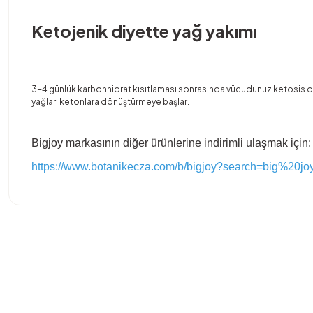
Ketojenik diyette yağ yakımı
3-4 günlük karbonhidrat kısıtlaması sonrasında vücudunuz ketosis du
yağları ketonlara dönüştürmeye başlar.
Bigjoy markasının diğer ürünlerine indirimli ulaşmak için:
https://www.botanikecza.com/b/bigjoy?search=big%20jo
Bu ürünün fiyat bilgisi, resim, ürün açıklamalarında ve diğer konula
Görüş ve önerileriniz için teşekkür ederiz.
Ürün resmi kalitesiz, bozuk veya görüntülenemiyor.
Ürün açıklamasında eksik bilgiler bulunuyor.
Ürün bilgilerinde hatalar bulunuyor.