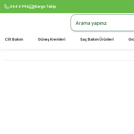
444 4 996
Kargo Takip
Cilt Bakım
Güneş Kremleri
Saç Bakım Ürünleri
Gıd