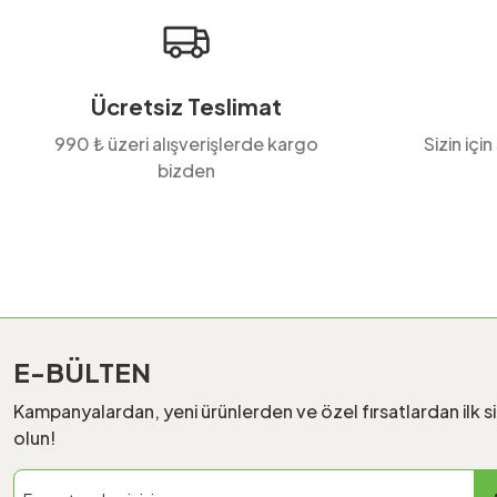
Ürün fiyatı diğer sitelerden daha pahalı.
Bu ürüne benzer farklı alternatifler olmalı.
Ücretsiz Teslimat
990 ₺ üzeri alışverişlerde kargo
Sizin için
bizden
E-BÜLTEN
Kampanyalardan, yeni ürünlerden ve özel fırsatlardan ilk s
olun!