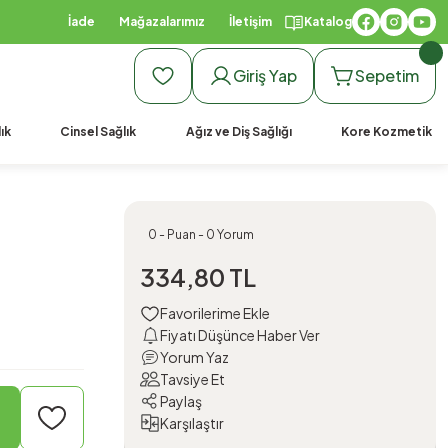
İade
Mağazalarımız
İletişim
Katalog
Giriş Yap
Sepetim
ık
Cinsel Sağlık
Ağız ve Diş Sağlığı
Kore Kozmetik
0 - Puan - 0 Yorum
334,80 TL
Fiyatı Düşünce Haber Ver
Yorum Yaz
Tavsiye Et
Paylaş
Karşılaştır