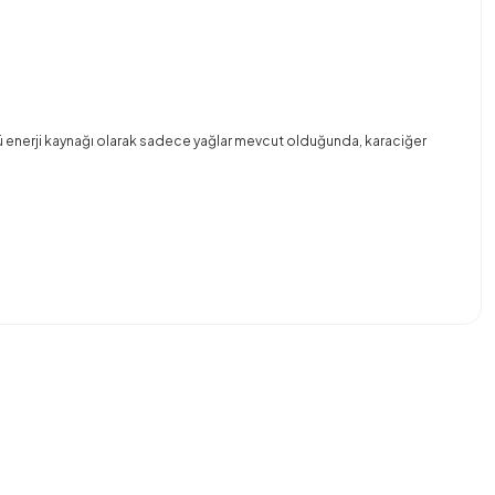
ü enerji kaynağı olarak sadece yağlar mevcut olduğunda, karaciğer
bilirsiniz.