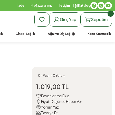
İade
Mağazalarımız
İletişim
Katalog
Giriş Yap
Sepetim
ık
Cinsel Sağlık
Ağız ve Diş Sağlığı
Kore Kozmetik
0 - Puan - 0 Yorum
1.019,00 TL
Fiyatı Düşünce Haber Ver
Yorum Yaz
Tavsiye Et