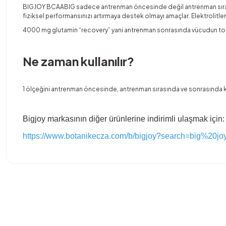
BIGJOY BCAABIG sadece antrenman öncesinde değil antrenman sırasında 
fiziksel performansınızı artırmaya destek olmayı amaçlar. Elektrolitle
4000 mg glutamin “recovery” yani antrenman sonrasında vücudun toparlan
Ne zaman kullanılır?
1 ölçeğini antrenman öncesinde, antrenman sırasında ve sonrasında ku
Bigjoy markasının diğer ürünlerine indirimli ulaşmak için:
https://www.botanikecza.com/b/bigjoy?search=big%20jo
Bu ürünün fiyat bilgisi, resim, ürün açıklamalarında ve diğer konula
Görüş ve önerileriniz için teşekkür ederiz.
Ürün resmi kalitesiz, bozuk veya görüntülenemiyor.
Ürün açıklamasında eksik bilgiler bulunuyor.