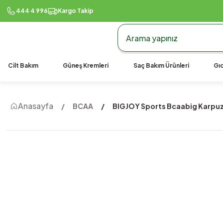
444 4 996
Kargo Takip
Cilt Bakım
Güneş Kremleri
Saç Bakım Ürünleri
Gıd
Anasayfa
BCAA
BIGJOY Sports Bcaabig Karpuz