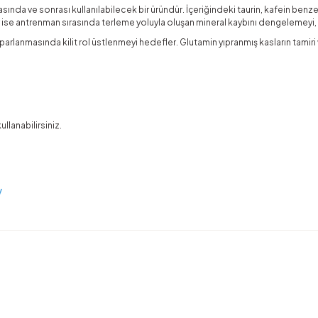
ve sonrası kullanılabilecek bir üründür. İçeriğindeki taurin, kafein benzer
r ise antrenman sırasında terleme yoluyla oluşan mineral kaybını dengelemeyi, 
masında kilit rol üstlenmeyi hedefler. Glutamin yıpranmış kasların tamiri ve y
llanabilirsiniz.
y
rda yetersiz gördüğünüz noktaları öneri formunu kullanarak tarafımıza ilete
Ürün hakkında henüz soru sorulmamış.
Bu ürüne ilk yorumu siz yapın!
Yorum Yaz
Soru Sor