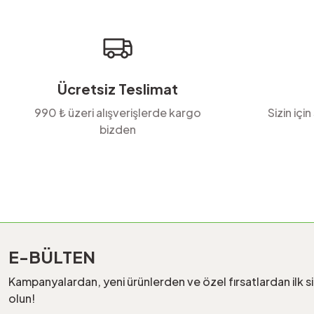
Ürün bilgilerinde hatalar bulunuyor.
Ürün fiyatı diğer sitelerden daha pahalı.
Bu ürüne benzer farklı alternatifler olmalı.
Ücretsiz Teslimat
990 ₺ üzeri alışverişlerde kargo
Sizin için
bizden
E-BÜLTEN
Kampanyalardan, yeni ürünlerden ve özel fırsatlardan ilk s
olun!