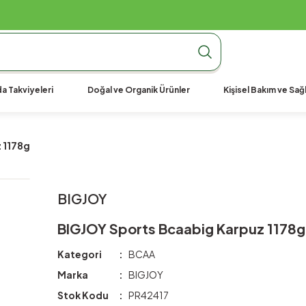
990 TL Üzeri Ücretsiz Kargo
990 TL Üzeri Ücretsiz Kargo
990 TL Üzeri Ücretsiz Kargo
a Takviyeleri
Doğal ve Organik Ürünler
Kişisel Bakım ve Sağl
 1178g
BIGJOY
BIGJOY Sports Bcaabig Karpuz 1178g
Kategori
BCAA
Marka
BIGJOY
Stok Kodu
PR42417