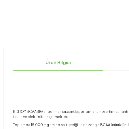
Ürün Bilgisi
BIGJOY BCAABIG antrenman sırasında performansınızı artırması, antr
taurin ve elektrolitler içermektedir.
Toplamda 15.000 mg amino asit içeriği ile en zengin BCAA ürünüdür. H