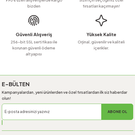
bizden
fırsatları kaçırmayın!
Ürün bilgilerinde hatalar bulunuyor.
Ürün fiyatı diğer sitelerden daha pahalı.
Bu ürüne benzer farklı alternatifler olmalı.
Güvenli Alışveriş
Yüksek Kalite
256-bit SSL sertifikası ile
Orjinal, güvenilir ve kaliteli
korunan güvenli ödeme
içerikler.
altyapısı
Gönder
E-BÜLTEN
Kampanyalardan, yeni ürünlerden ve özel fırsatlardan ilk siz haberdar
olun!
ABONE OL