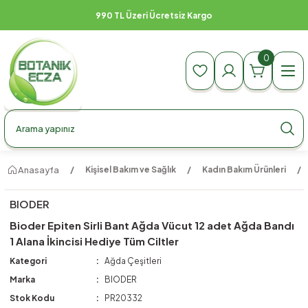
990 TL Üzeri Ücretsiz Kargo
0
Anasayfa
Kişisel Bakım ve Sağlık
Kadın Bakım Ürünleri
BIODER
Bioder Epiten Sirli Bant Ağda Vücut 12 adet Ağda Bandı
1 Alana İkincisi Hediye Tüm Ciltler
Kategori
Ağda Çeşitleri
Marka
BIODER
Stok Kodu
PR20332