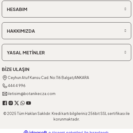
HESABIM
HAKKIMIZDA
YASAL METİNLER
BİZE ULAŞIN
Ceyhun Atuf Kansu Cad. No:116 Balgat/ANKARA
444 4 996
iletisim@botanikecza.com
© 2025 Tüm Hakları Saklıdır. Kredi kartı bilgileriniz 256bit SSL sertifikası ile
korunmaktadır.
ideasoft
ile
e-