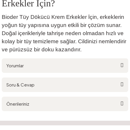
Erkekler İçin?
Bioder Tüy Dökücü Krem Erkekler İçin, erkeklerin
yoğun tüy yapısına uygun etkili bir çözüm sunar.
Doğal içerikleriyle tahrişe neden olmadan hızlı ve
kolay bir tüy temizleme sağlar. Cildinizi nemlendirir
ve pürüzsüz bir doku kazandırır.
Yorumlar
Soru & Cevap
Bu ürüne ilk yorumu siz yapın!
Önerileriniz
Yorum Yaz
Ürün hakkında henüz soru sorulmamış.
Bu ürünün fiyat bilgisi, resim, ürün açıklamalarında ve diğer konularda
yetersiz gördüğünüz noktaları öneri formunu kullanarak tarafımıza
Soru Sor
iletebilirsiniz.