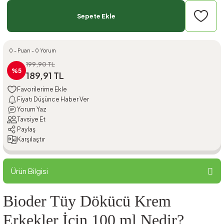
Sepete Ekle
0 - Puan - 0 Yorum
199,90 TL
%5
189,91 TL
Fiyatı Düşünce Haber Ver
Yorum Yaz
Tavsiye Et
Paylaş
Karşılaştır
Ürün Bilgisi
Bioder Tüy Dökücü Krem
Erkekler İçin 100 ml Nedir?