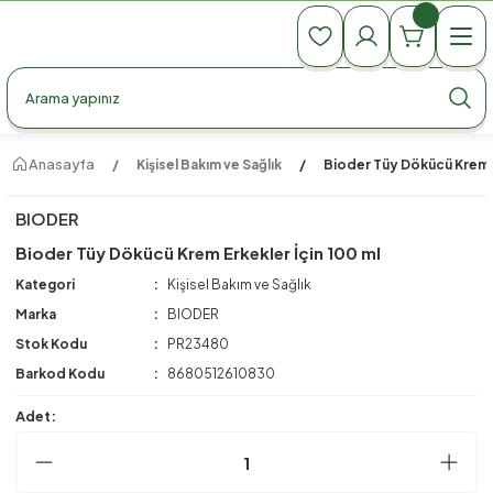
990 TL Üzeri Ücretsiz Kargo
990 TL Üzeri Ücretsiz Kargo
990 TL Üzeri Ücretsiz Kargo
Anasayfa
Kişisel Bakım ve Sağlık
Bioder Tüy Dökücü Krem E
BIODER
Bioder Tüy Dökücü Krem Erkekler İçin 100 ml
Kategori
Kişisel Bakım ve Sağlık
Marka
BIODER
Stok Kodu
PR23480
Barkod Kodu
8680512610830
Adet: