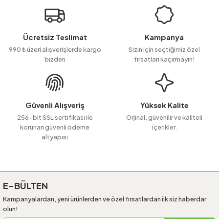
Görüş ve önerileriniz için teşekkür ederiz.
Ürün resmi kalitesiz, bozuk veya görüntülenemiyor.
Ücretsiz Teslimat
Kampanya
Ürün açıklamasında eksik bilgiler bulunuyor.
990 ₺ üzeri alışverişlerde kargo
Sizin için seçtiğimiz özel
bizden
fırsatları kaçırmayın!
Ürün bilgilerinde hatalar bulunuyor.
Ürün fiyatı diğer sitelerden daha pahalı.
Bu ürüne benzer farklı alternatifler olmalı.
Güvenli Alışveriş
Yüksek Kalite
256-bit SSL sertifikası ile
Orjinal, güvenilir ve kaliteli
korunan güvenli ödeme
içerikler.
altyapısı
Gönder
E-BÜLTEN
Kampanyalardan, yeni ürünlerden ve özel fırsatlardan ilk siz haberdar
olun!