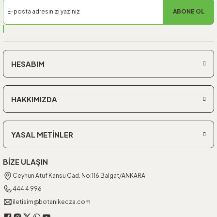
ABONE OL
HESABIM
HAKKIMIZDA
YASAL METİNLER
BİZE ULAŞIN
Ceyhun Atuf Kansu Cad. No:116 Balgat/ANKARA
444 4 996
iletisim@botanikecza.com