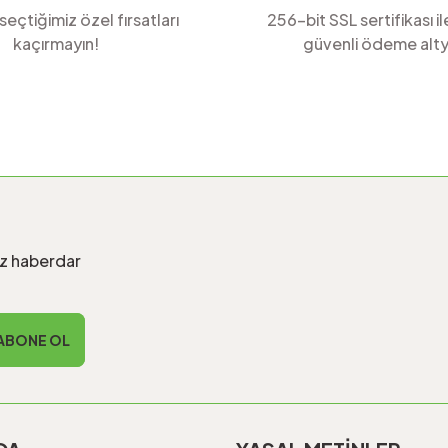
 seçtiğimiz özel fırsatları
256-bit SSL sertifikası i
kaçırmayın!
güvenli ödeme alty
Gönder
iz haberdar
ABONE OL