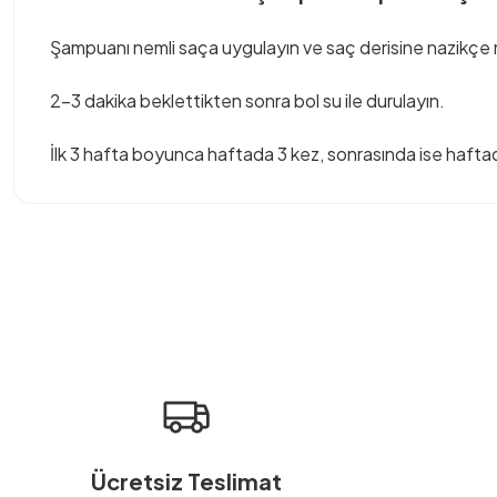
Şampuanı nemli saça uygulayın ve saç derisine nazikçe
2-3 dakika beklettikten sonra bol su ile durulayın.
İlk 3 hafta boyunca haftada 3 kez, sonrasında ise haftada
Bu ürünün fiyat bilgisi, resim, ürün açıklamalarında ve diğer konula
Görüş ve önerileriniz için teşekkür ederiz.
Ürün resmi kalitesiz, bozuk veya görüntülenemiyor.
Ürün açıklamasında eksik bilgiler bulunuyor.
Ürün bilgilerinde hatalar bulunuyor.
Ürün fiyatı diğer sitelerden daha pahalı.
Bu ürüne benzer farklı alternatifler olmalı.
Ücretsiz Teslimat