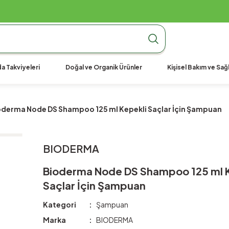
990 TL Üzeri Ücretsiz Kargo
990 TL Üzeri Ücretsiz Kargo
990 TL Üzeri Ücretsiz Kargo
a Takviyeleri
Doğal ve Organik Ürünler
Kişisel Bakım ve Sağl
oderma Node DS Shampoo 125 ml Kepekli Saçlar İçin Şampuan
BIODERMA
Bioderma Node DS Shampoo 125 ml K
Saçlar İçin Şampuan
Kategori
Şampuan
Marka
BIODERMA