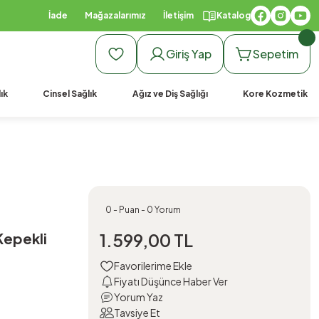
İade
Mağazalarımız
İletişim
Katalog
Giriş Yap
Sepetim
ık
Cinsel Sağlık
Ağız ve Diş Sağlığı
Kore Kozmetik
0 - Puan - 0 Yorum
epekli
1.599,00 TL
Fiyatı Düşünce Haber Ver
Yorum Yaz
Tavsiye Et