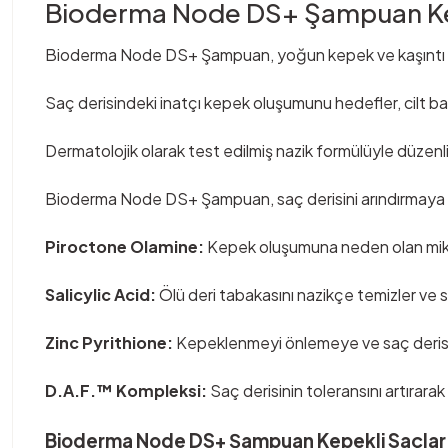
Bioderma Node DS+ Şampuan Kepe
Bioderma Node DS+ Şampuan, yoğun kepek ve kaşıntı probl
Saç derisindeki inatçı kepek oluşumunu hedefler, cilt bari
Dermatolojik olarak test edilmiş nazik formülüyle düzenli 
Bioderma Node DS+ Şampuan, saç derisini arındırmaya ve y
Piroctone Olamine:
Kepek oluşumuna neden olan mikro
Salicylic Acid:
Ölü deri tabakasını nazikçe temizler ve s
Zinc Pyrithione:
Kepeklenmeyi önlemeye ve saç derisini
D.A.F.™ Kompleksi:
Saç derisinin toleransını artırarak
Bioderma Node DS+ Şampuan Kepekli Saçlar İçi