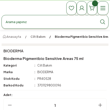
990 TL Üzeri Ücretsiz Kargo
990 TL Üzeri Ücretsiz Kargo
990 TL Üzeri Ücretsiz Kargo
Anasayfa
Cilt Bakım
Bioderma Pigmentbio Sensitive Area
BIODERMA
Bioderma Pigmentbio Sensitive Areas 75 ml
Kategori
Cilt Bakım
Marka
BIODERMA
Stok Kodu
PR40528
Barkod Kodu
3701129800096
Adet: