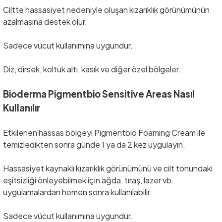
Ciltte hassasiyet nedeniyle oluşan kızarıklık g
örünümünün
azalmas
ına destek olur.
Sadece v
ücut kullan
ımına uygundur.
Diz, dirsek, koltuk altı, kasık ve diğer
özel bölgeler.
Bioderma Pigmentbio Sensitive Areas
Nas
ı
l
Kullan
ı
l
ı
r
Etkilenen hassas b
ölgeyi Pigmentbio Foaming Cream ile
temizledikten sonra günde 1 ya da 2 kez uygulay
ın.
Hassasiyet kaynaklı kızarıklık g
örünümünü ve cilt tonundaki
e
şitsizliği
önleyebilmek için a
ğda, tıraş, lazer vb.
uygulamalardan hemen sonra kullanılabilir.
Sadece v
ücut kullan
ımına uygundur.