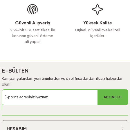
Ürün fiyatı diğer sitelerden daha pahalı.
Bu ürüne benzer farklı alternatifler olmalı.
Güvenli Alışveriş
Yüksek Kalite
256-bit SSL sertifikası ile
Orjinal, güvenilir ve kaliteli
korunan güvenli ödeme
içerikler.
altyapısı
Gönder
E-BÜLTEN
Kampanyalardan, yeni ürünlerden ve özel fırsatlardan ilk siz haberdar
olun!
ABONE OL
HESABIM