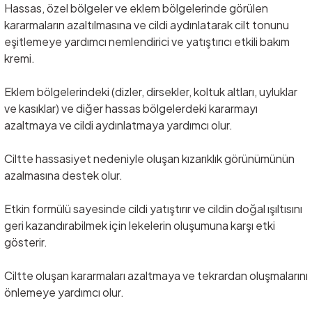
Hassas, özel bölgeler ve eklem bölgelerinde görülen
kararmalar
ın azaltılmasına ve cildi aydınlatarak cilt tonunu
eşitlemeye yardımcı nemlendirici ve yatıştırıcı etkili bakım
kremi
.
Eklem b
ölgelerindeki (dizler, dirsekler, koltuk altlar
ı, uyluklar
ve kasıklar) ve diğer hassas b
ölgelerdeki kararmay
ı
azaltmaya ve cildi aydınlatmaya yardımcı olur.
Ciltte hassasiyet nedeniyle oluşan kızarıklık g
örünümünün
azalmas
ına destek olur.
Etkin form
ülü sayesinde cildi yat
ıştırır ve cildin doğal ışıltısını
geri kazandırabilmek i
çin lekelerin olu
şumuna karşı etki
g
österir.
Ciltte olu
şan kararmaları azaltmaya ve tekrardan oluşmalarını
önlemeye yard
ımcı olur.