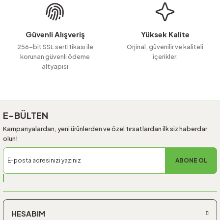
Ürün fiyatı diğer sitelerden daha pahalı.
Bu ürüne benzer farklı alternatifler olmalı.
Güvenli Alışveriş
Yüksek Kalite
256-bit SSL sertifikası ile
Orjinal, güvenilir ve kaliteli
korunan güvenli ödeme
içerikler.
altyapısı
Gönder
E-BÜLTEN
Kampanyalardan, yeni ürünlerden ve özel fırsatlardan ilk siz haberdar
olun!
ABONE OL
HESABIM