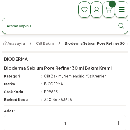
990 TL Üzeri Ücretsiz Kargo
990 TL Üzeri Ücretsiz Kargo
990 TL Üzeri Ücretsiz Kargo
Anasayfa
Cilt Bakım
Bioderma Sebium Pore Refiner 30 ml
BIODERMA
Bioderma Sebium Pore Refiner 30 ml Bakım Kremi
Kategori
Cilt Bakım
,
Nemlendirici Yüz Kremleri
Marka
BIODERMA
Stok Kodu
PR9623
Barkod Kodu
3401361353625
Adet: