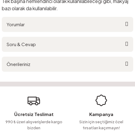
Tek başına nemlendirici olarak kullanılabileceği gibi, makyaj
bazı olarak da kullanılabilir.
Yorumlar
Soru & Cevap
Bu ürüne ilk yorumu siz yapın!
Önerileriniz
Yorum Yaz
Ürün hakkında henüz soru sorulmamış.
Bu ürünün fiyat bilgisi, resim, ürün açıklamalarında ve diğer konularda
yetersiz gördüğünüz noktaları öneri formunu kullanarak tarafımıza
Soru Sor
iletebilirsiniz.
Görüş ve önerileriniz için teşekkür ederiz.
Ürün resmi kalitesiz, bozuk veya görüntülenemiyor.
Ücretsiz Teslimat
Kampanya
Ürün açıklamasında eksik bilgiler bulunuyor.
990 ₺ üzeri alışverişlerde kargo
Sizin için seçtiğimiz özel
bizden
fırsatları kaçırmayın!
Ürün bilgilerinde hatalar bulunuyor.