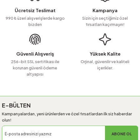
Ürün resmi kalitesiz, bozuk veya görüntülenemiyor.
Ücretsiz Teslimat
Kampanya
Ürün açıklamasında eksik bilgiler bulunuyor.
990 ₺ üzeri alışverişlerde kargo
Sizin için seçtiğimiz özel
bizden
fırsatları kaçırmayın!
Ürün bilgilerinde hatalar bulunuyor.
Ürün fiyatı diğer sitelerden daha pahalı.
Bu ürüne benzer farklı alternatifler olmalı.
Güvenli Alışveriş
Yüksek Kalite
256-bit SSL sertifikası ile
Orjinal, güvenilir ve kaliteli
korunan güvenli ödeme
içerikler.
altyapısı
Gönder
E-BÜLTEN
Kampanyalardan, yeni ürünlerden ve özel fırsatlardan ilk siz haberdar
olun!
ABONE OL