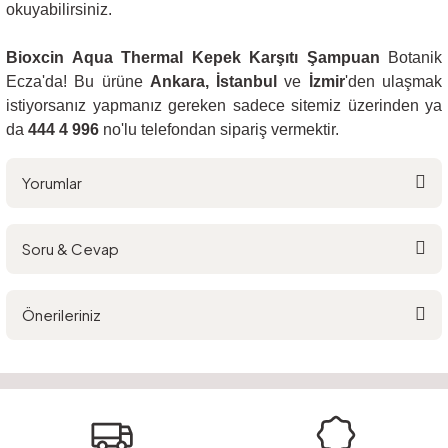
okuyabilirsiniz.
Bioxcin Aqua Thermal Kepek Karşıtı Şampuan
Botanik
Ecza'da! Bu
ürüne
Ankara, İstanbul
ve
İzmir
'den ulaşmak
istiyorsanız yapmanız gereken sadece sitemiz üzerinden ya
da
444 4 996
no'lu telefondan sipariş vermektir.
Yorumlar
Soru & Cevap
Bu ürüne ilk yorumu siz yapın!
Önerileriniz
Yorum Yaz
Ürün hakkında henüz soru sorulmamış.
Bu ürünün fiyat bilgisi, resim, ürün açıklamalarında ve diğer konularda
yetersiz gördüğünüz noktaları öneri formunu kullanarak tarafımıza
Soru Sor
iletebilirsiniz.
Görüş ve önerileriniz için teşekkür ederiz.