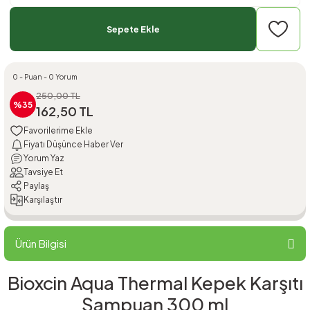
Sepete Ekle
0 - Puan - 0 Yorum
250,00 TL
%35
162,50 TL
Fiyatı Düşünce Haber Ver
Yorum Yaz
Tavsiye Et
Paylaş
Karşılaştır
Ürün Bilgisi
Bioxcin Aqua Thermal Kepek Karşıtı
Şampuan 300 ml