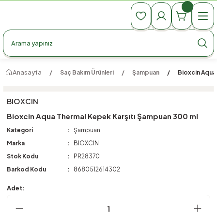
990 TL Üzeri Ücretsiz Kargo
990 TL Üzeri Ücretsiz Kargo
990 TL Üzeri Ücretsiz Kargo
Anasayfa
Saç Bakım Ürünleri
Şampuan
Bioxcin Aqua
BIOXCIN
Bioxcin Aqua Thermal Kepek Karşıtı Şampuan 300 ml
Kategori
Şampuan
Marka
BIOXCIN
Stok Kodu
PR28370
Barkod Kodu
8680512614302
Adet: