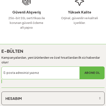
Bu ürüne benzer farklı alternatifler olmalı.
Güvenli Alışveriş
Yüksek Kalite
256-bit SSL sertifikası ile
Orjinal, güvenilir ve kaliteli
korunan güvenli ödeme
içerikler.
altyapısı
Gönder
E-BÜLTEN
Kampanyalardan, yeni ürünlerden ve özel fırsatlardan ilk siz haberdar
olun!
ABONE OL
HESABIM