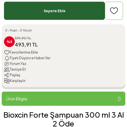
Sepete Ekle
0 - Puan - 0 Yorum
519,90 TL
%5
493,91 TL
Fiyatı Düşünce Haber Ver
Yorum Yaz
Tavsiye Et
Paylaş
Karşılaştır
Ürün Bilgisi
Bioxcin Forte Şampuan 300 ml 3 Al
2 Öde