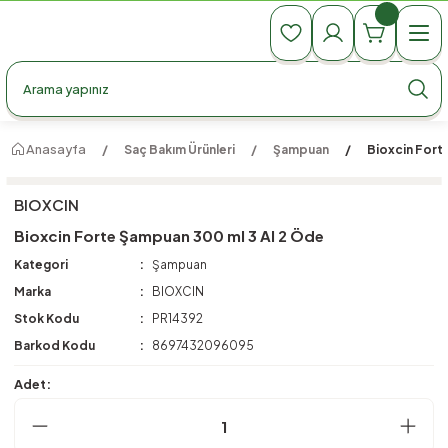
990 TL Üzeri Ücretsiz Kargo
990 TL Üzeri Ücretsiz Kargo
990 TL Üzeri Ücretsiz Kargo
Anasayfa
Saç Bakım Ürünleri
Şampuan
Bioxcin Fort
BIOXCIN
Bioxcin Forte Şampuan 300 ml 3 Al 2 Öde
Kategori
Şampuan
Marka
BIOXCIN
Stok Kodu
PR14392
Barkod Kodu
8697432096095
Adet: