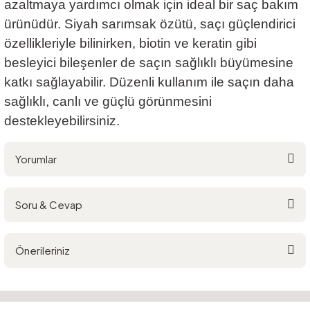
azaltmaya yardımcı olmak için ideal bir saç bakım
ürünüdür. Siyah sarımsak özütü, saçı güçlendirici
özellikleriyle bilinirken, biotin ve keratin gibi
besleyici bileşenler de saçın sağlıklı büyümesine
katkı sağlayabilir. Düzenli kullanım ile saçın daha
sağlıklı, canlı ve güçlü görünmesini
destekleyebilirsiniz.
Yorumlar
Soru & Cevap
Bu ürüne ilk yorumu siz yapın!
Önerileriniz
Yorum Yaz
Ürün hakkında henüz soru sorulmamış.
Bu ürünün fiyat bilgisi, resim, ürün açıklamalarında ve diğer konularda
yetersiz gördüğünüz noktaları öneri formunu kullanarak tarafımıza
Soru Sor