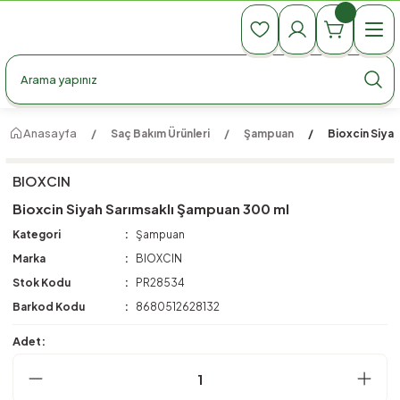
990 TL Üzeri Ücretsiz Kargo
990 TL Üzeri Ücretsiz Kargo
990 TL Üzeri Ücretsiz Kargo
Anasayfa
Saç Bakım Ürünleri
Şampuan
Bioxcin Siya
BIOXCIN
Bioxcin Siyah Sarımsaklı Şampuan 300 ml
Kategori
Şampuan
Marka
BIOXCIN
Stok Kodu
PR28534
Barkod Kodu
8680512628132
Adet: