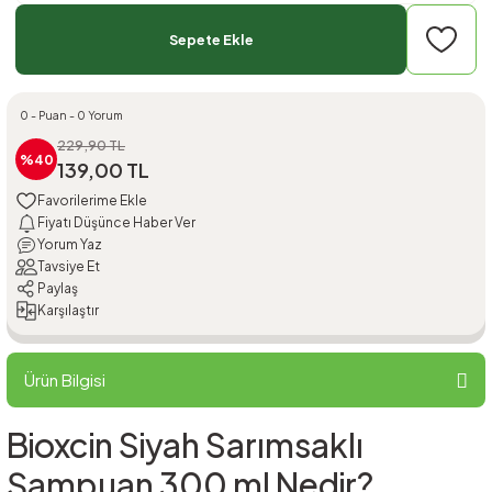
Sepete Ekle
0 - Puan - 0 Yorum
229,90 TL
%40
139,00 TL
Fiyatı Düşünce Haber Ver
Yorum Yaz
Tavsiye Et
Paylaş
Karşılaştır
Ürün Bilgisi
Bioxcin Siyah Sarımsaklı
Şampuan 300 ml Nedir?