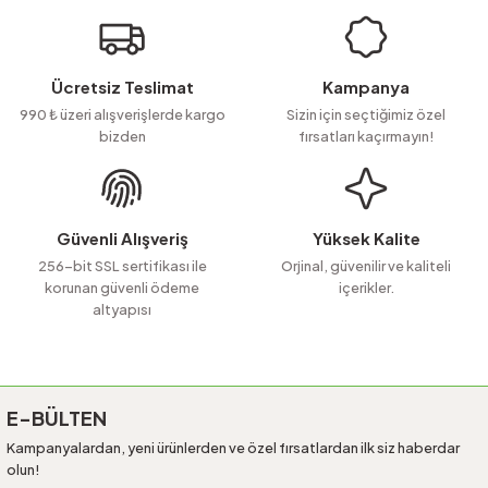
iletebilirsiniz.
Görüş ve önerileriniz için teşekkür ederiz.
Ürün resmi kalitesiz, bozuk veya görüntülenemiyor.
Ücretsiz Teslimat
Kampanya
Ürün açıklamasında eksik bilgiler bulunuyor.
990 ₺ üzeri alışverişlerde kargo
Sizin için seçtiğimiz özel
bizden
fırsatları kaçırmayın!
Ürün bilgilerinde hatalar bulunuyor.
Ürün fiyatı diğer sitelerden daha pahalı.
Bu ürüne benzer farklı alternatifler olmalı.
Güvenli Alışveriş
Yüksek Kalite
256-bit SSL sertifikası ile
Orjinal, güvenilir ve kaliteli
korunan güvenli ödeme
içerikler.
altyapısı
Gönder
E-BÜLTEN
Kampanyalardan, yeni ürünlerden ve özel fırsatlardan ilk siz haberdar
olun!