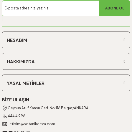
ABONE OL
HESABIM
HAKKIMIZDA
YASAL METİNLER
BİZE ULAŞIN
Ceyhun Atuf Kansu Cad. No:116 Balgat/ANKARA
444 4 996
iletisim@botanikecza.com