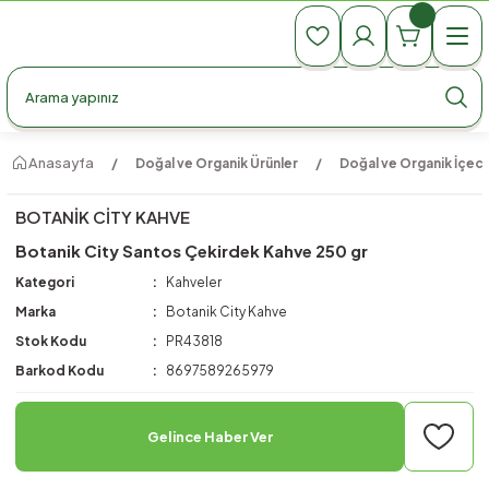
990 TL Üzeri Ücretsiz Kargo
990 TL Üzeri Ücretsiz Kargo
990 TL Üzeri Ücretsiz Kargo
Anasayfa
Doğal ve Organik Ürünler
Doğal ve Organik İçec
BOTANIK CITY KAHVE
Botanik City Santos Çekirdek Kahve 250 gr
Kategori
Kahveler
Marka
Botanik City Kahve
Stok Kodu
PR43818
Barkod Kodu
8697589265979
Gelince Haber Ver