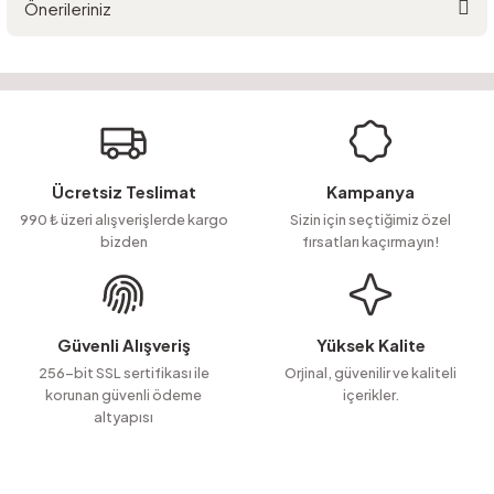
Önerileriniz
Yorum Yaz
Ürün hakkında henüz soru sorulmamış.
Bu ürünün fiyat bilgisi, resim, ürün açıklamalarında ve diğer konularda
yetersiz gördüğünüz noktaları öneri formunu kullanarak tarafımıza
Soru Sor
iletebilirsiniz.
Görüş ve önerileriniz için teşekkür ederiz.
Ürün resmi kalitesiz, bozuk veya görüntülenemiyor.
Ücretsiz Teslimat
Kampanya
Ürün açıklamasında eksik bilgiler bulunuyor.
990 ₺ üzeri alışverişlerde kargo
Sizin için seçtiğimiz özel
bizden
fırsatları kaçırmayın!
Ürün bilgilerinde hatalar bulunuyor.
Ürün fiyatı diğer sitelerden daha pahalı.
Bu ürüne benzer farklı alternatifler olmalı.
Güvenli Alışveriş
Yüksek Kalite
256-bit SSL sertifikası ile
Orjinal, güvenilir ve kaliteli
korunan güvenli ödeme
içerikler.
altyapısı
Gönder