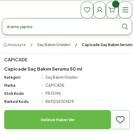
990 TL Üzeri Ücretsiz Kargo
990 TL Üzeri Ücretsiz Kargo
990 TL Üzeri Ücretsiz Kargo
Anasayfa
Saç Bakım Ürünleri
Capicade Saç Bakım Serumu 
CAPICADE
Capicade Saç Bakım Serumu 50 ml
Kategori
Saç Bakım Ürünleri
Marka
CAPICADE
Stok Kodu
PR35196
Barkod Kodu
8691254301429
Gelince Haber Ver