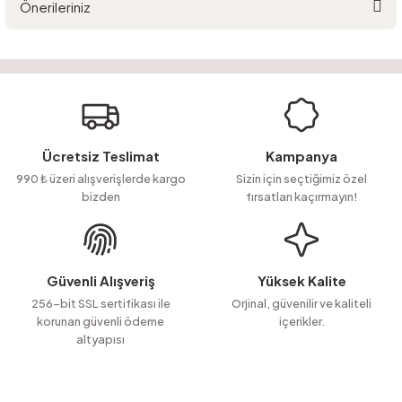
Önerileriniz
Yorum Yaz
Ürün hakkında henüz soru sorulmamış.
Bu ürünün fiyat bilgisi, resim, ürün açıklamalarında ve diğer konularda
yetersiz gördüğünüz noktaları öneri formunu kullanarak tarafımıza
Soru Sor
iletebilirsiniz.
Görüş ve önerileriniz için teşekkür ederiz.
Ürün resmi kalitesiz, bozuk veya görüntülenemiyor.
Ücretsiz Teslimat
Kampanya
Ürün açıklamasında eksik bilgiler bulunuyor.
990 ₺ üzeri alışverişlerde kargo
Sizin için seçtiğimiz özel
bizden
fırsatları kaçırmayın!
Ürün bilgilerinde hatalar bulunuyor.
Ürün fiyatı diğer sitelerden daha pahalı.
Bu ürüne benzer farklı alternatifler olmalı.
Güvenli Alışveriş
Yüksek Kalite
256-bit SSL sertifikası ile
Orjinal, güvenilir ve kaliteli
korunan güvenli ödeme
içerikler.
altyapısı
Gönder